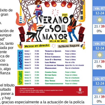
xito de
 gran
o.
ación de
 aunque
ad”
os, tanto
ñada por
ente
ica de
cio
enera
o, algo
fianza
l tributo
sultado
a poner a
, y hay
 gracias especialmente a la actuación de la policía