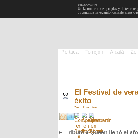
Uso de cookies
Utilizamos cookies propias y de terceros 
Si continúa navegando, consideramos que
Portada
Torrejón
Alcalá
Zo
TRENDING
Púnica
Metro
El Festival de ve
AGO
03
éxito
2020
Zona Este
-
Meco
El Tributo a Queen llenó el af