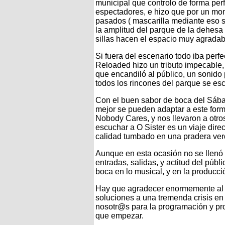
municipal que controlo de forma perf
espectadores, e hizo que por un mo
pasados ( mascarilla mediante eso si
la amplitud del parque de la dehesa y
sillas hacen el espacio muy agradabl
Si fuera del escenario todo iba per
Reloaded hizo un tributo impecable
que encandiló al público, un sonido
todos los rincones del parque se esc
Con el buen sabor de boca del Sába
mejor se pueden adaptar a este forma
Nobody Cares, y nos llevaron a otros 
escuchar a O Sister es un viaje direc
calidad tumbado en una pradera verde
Aunque en esta ocasión no se llenó
entradas, salidas, y actitud del pú
boca en lo musical, y en la producci
Hay que agradecer enormemente al 
soluciones a una tremenda crisis en e
nosotr@s para la programación y pr
que empezar.