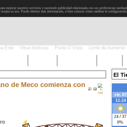
para mejorar nuestros servicios y mostrarle publicidad relacionada con sus preferencias mediante
 acepta su uso. Puede obtener más información, o bien conocer cómo cambiar la configuración
na Este
Otras Noticias
Punto D Vista
Lente de Aumento
Choniblog
MetroEste
Semana Santa
Sucesos
El T
rano de Meco comienza con
oro