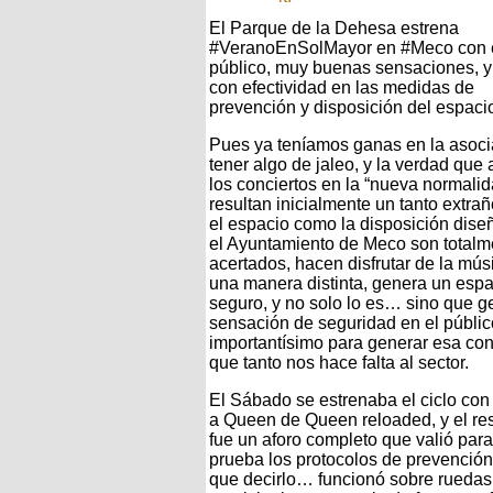
El Parque de la Dehesa estrena
#VeranoEnSolMayor en #Meco con é
público, muy buenas sensaciones, y
con efectividad en las medidas de
prevención y disposición del espaci
Pues ya teníamos ganas en la asoci
tener algo de jaleo, y la verdad que
los conciertos en la “nueva normalid
resultan inicialmente un tanto extrañ
el espacio como la disposición dise
el Ayuntamiento de Meco son totalm
acertados, hacen disfrutar de la mús
una manera distinta, genera un espa
seguro, y no solo lo es… sino que g
sensación de seguridad en el públic
importantísimo para generar esa con
que tanto nos hace falta al sector.
El Sábado se estrenaba el ciclo con e
a Queen de Queen reloaded, y el re
fue un aforo completo que valió par
prueba los protocolos de prevención
que decirlo… funcionó sobre ruedas,