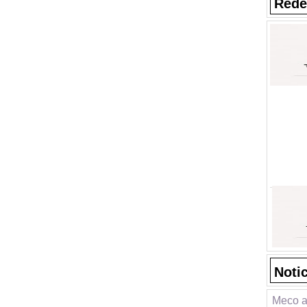
Rede
Noti
Meco a