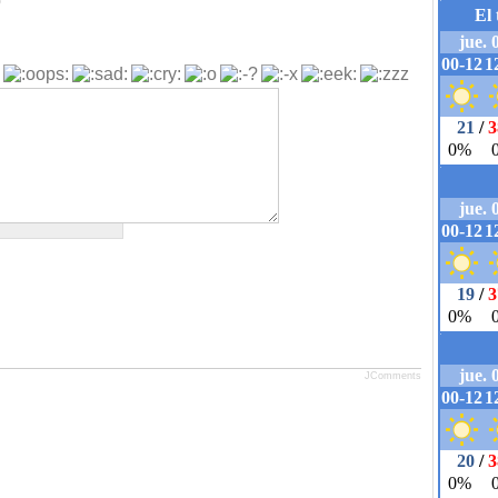
b
JComments