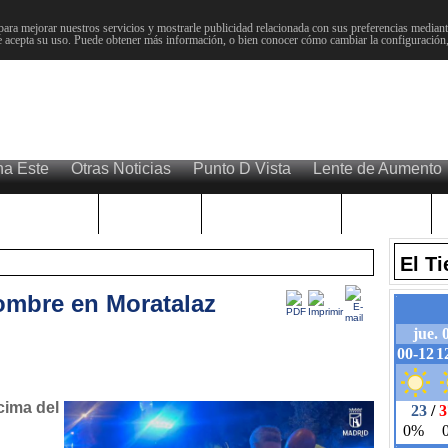
para mejorar nuestros servicios y mostrarle publicidad relacionada con sus preferencias mediante
 acepta su uso. Puede obtener más información, o bien conocer cómo cambiar la configuración
na Este
Otras Noticias
Punto D Vista
Lente de Aumento
Choniblog
MetroEste
Semana Santa
Sucesos
El T
ombre en Moratalaz
cima del