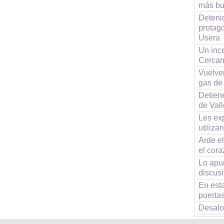
más bu
Deteni
protago
Usera
Un inc
Cercan
Vuelven
gas de 
Detien
de Val
Les exp
utiliza
Arde el
el cor
Lo apuñ
discusi
En esta
puertas
Desalo