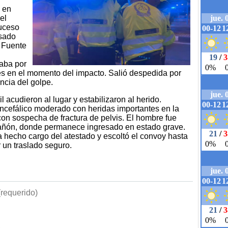
 en
el
suceso
asado
e Fuente
zaba por
es en el momento del impacto. Salió despedida por
cia del golpe.
 acudieron al lugar y estabilizaron al herido.
cefálico moderado con heridas importantes en la
on sospecha de fractura de pelvis. El hombre fue
rañón, donde permanece ingresado en estado grave.
a hecho cargo del atestado y escoltó el convoy hasta
r un traslado seguro.
requerido)