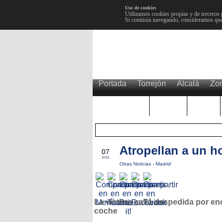
Uso de cookies
Utilizamos cookies propias y de terceros 
Si continúa navegando, consideramos que
Portada
Torrejón
Alcalá
Zo
TRENDING
Púnica
Metro
MAY
Atropellan a un h
07
2026
Otras Noticias
-
Madrid
La víctima salió despedida por en
coche