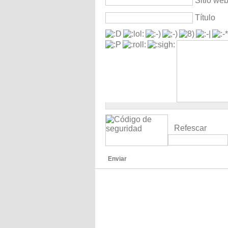
Sitio we
Título
Refescar
Enviar