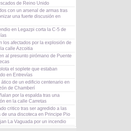
scados de Reino Unido
dos con un arsenal de armas tras
nizar una fuerte discusión en
endio en Legazpi corta la C-5 de
ías
 los afectados por la explosión de
la calle Azcoitia
en al presunto pirómano de Puente
lecas
lota el soplete que estaban
ndo en Entrevías
 ático de un edificio centenario en
azón de Chamberí
alan por la espalda tras una
ón en la calle Carretas
do critico tras ser agredido a las
 de una discoteca en Principe Pio
jan La Vaguada por un incendio