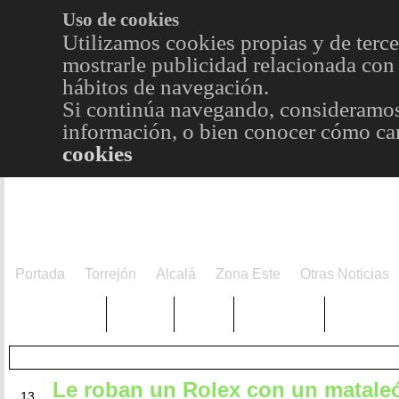
Uso de cookies
Utilizamos cookies propias y de terce
mostrarle publicidad relacionada con 
hábitos de navegación.
Si continúa navegando, consideramos
información, o bien conocer cómo cam
cookies
Portada
Torrejón
Alcalá
Zona Este
Otras Noticias
TRENDING
Púnica
Metro
Choniblog
MetroEst
Le roban un Rolex con un matale
MAY
13