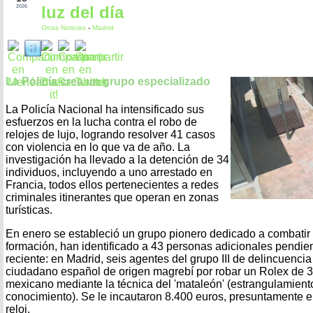
luz del día
2026
Otras Noticias
-
Madrid
La Policía crea un grupo especializado
La Policía Nacional ha intensificado sus
esfuerzos en la lucha contra el robo de
relojes de lujo, logrando resolver 41 casos
con violencia en lo que va de año. La
investigación ha llevado a la detención de 34
individuos, incluyendo a uno arrestado en
Francia, todos ellos pertenecientes a redes
criminales itinerantes que operan en zonas
turísticas.
En enero se estableció un grupo pionero dedicado a combatir
formación, han identificado a 43 personas adicionales pendie
reciente: en Madrid, seis agentes del grupo III de delincuencia
ciudadano español de origen magrebí por robar un Rolex de 36
mexicano mediante la técnica del 'mataleón' (estrangulamiento
conocimiento). Se le incautaron 8.400 euros, presuntamente el
reloj.