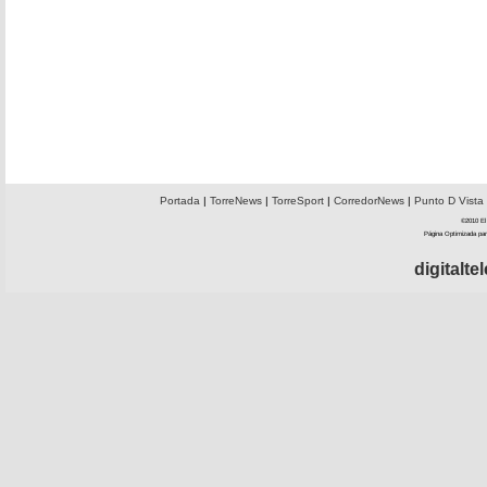
Portada
|
TorreNews
|
TorreSport
|
CorredorNews
|
Punto D Vista
©2010 El 
Página Optimizada par
digitalt