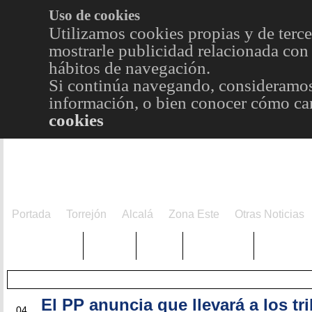
Uso de cookies
Utilizamos cookies propias y de terce
mostrarle publicidad relacionada con 
hábitos de navegación.
Si continúa navegando, consideramos
información, o bien conocer cómo cam
cookies
Portada
Torrejón
Alcalá
Zona Este
Otras Noticias
TRENDING
Púnica
Metro
Choniblog
MetroEst
El PP anuncia que llevará a los tr
FEB
04