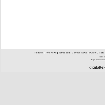
Portada
|
TorreNews
|
TorreSport
|
CorredorNews
|
Punto D Vista
©2010 El 
Página Optimizada par
digitalt