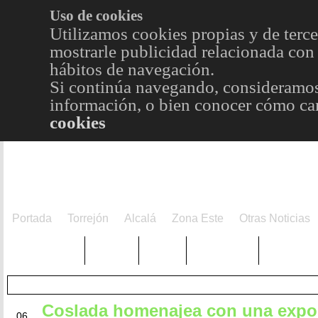
Uso de cookies
Utilizamos cookies propias y de terce
mostrarle publicidad relacionada con 
hábitos de navegación.
Si continúa navegando, consideramos
información, o bien conocer cómo cam
cookies
Portada
Torrejón
Alcalá
Zona Este
Otras Noticias
TRENDING
Púnica
Metro
Choniblog
MetroEst
Coslada homenajea con una expo
MAR
06