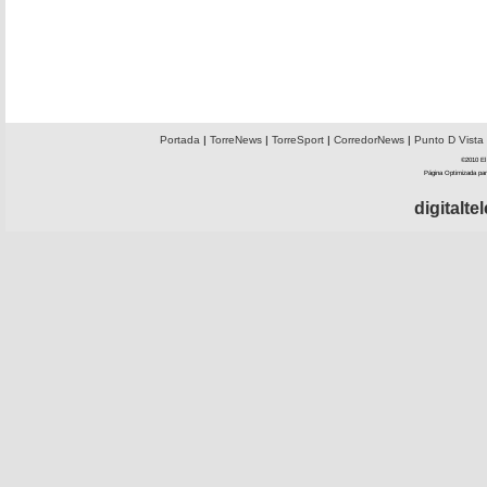
Portada
|
TorreNews
|
TorreSport
|
CorredorNews
|
Punto D Vista
©2010 El 
Página Optimizada par
digitalt