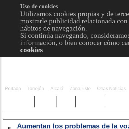
Uso de cookies
Utilizamos cookies propias y de terce
mostrarle publicidad relacionada con 
hábitos de navegación.
Si continúa navegando, consideramos
información, o bien conocer cómo cam
cookies
Portada
Torrejón
Alcalá
Zona Este
Otras Noticias
TRENDING
Púnica
Metro
Choniblog
MetroEst
Aumentan los problemas de la voz
OCT
30