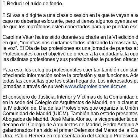
 Reducir el ruido de fondo.
 Si vas a dirigirte a una clase o sesión en la que te vayan a 
caso no deberías esforzarte, pero si tienes algunos oyentes e
de que los micrófonos estén conectados para que puedan escu
Carolina Vittar ha insistido durante su charla en la VI edición
en que, “mientras nos cuidamos todos utilizando la mascarill
la voz”. El Día de las profesiones es una jornada de puertas a
Profesionales con el objetivo de ofrecer a la ciudadanía la op
las distintas profesiones y sus profesionales le pueden ofrecer
Para eso, los colegios profesionales cuentan también con stan
ofreciendo información sobre la profesión y sus funciones. A
todas las consultas que les están llegando. Los interesados 
jornadas a través de su web
www.diaprofesionesuicm.es
El consejero de Justicia, Interior y Víctimas de la Comunidad 
en la sede del Colegio de Arquitectos de Madrid, en la clausu
la IV edición del Día de las Profesiones que organiza la Unión 
Comunidad de Madrid (UICM). También han estado presentes 
Abogados de Madrid, José María Alonso, la vicepresidenta de l
decano del Colegio de Arquitectos de Madrid, Pedro Antonio 
galardonados han sido el primer Defensor del Menor de la Co
Urra; Pablo Herrera en representación del Colegio Profesional