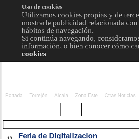
Uso de cookies
Utilizamos cookies propias y de terce
mostrarle publicidad relacionada con 
hábitos de navegación.
Si continúa navegando, consideramos
información, o bien conocer cómo cam
cookies
Portada
Torrejón
Alcalá
Zona Este
Otras Noticias
TRENDING
Púnica
Metro
Choniblog
MetroEst
Feria de Digitalizacion
JUL
18