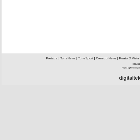
Portada
|
TorreNews
|
TorreSport
|
CorredorNews
|
Punto D Vista
©2010 El 
Página Optimizada par
digitalt