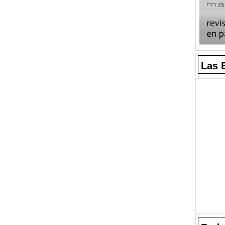
Las 
a