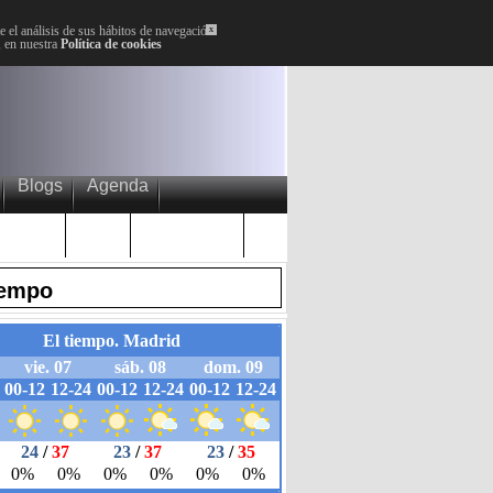
 el análisis de sus hábitos de navegación.
x
, en nuestra
Política de cookies
Blogs
Agenda
Plenos
Paro
Cervantes
iempo