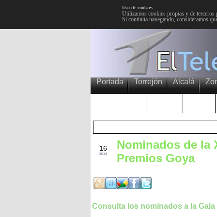
Uso de cookies
Utilizamos cookies propias y de terceros 
Si continúa navegando, consideramos que
Portada
Torrejón
Alcalá
Zo
TRENDING
Púnica
Metro
Nominados de la X
FEB
16
Premios Goya
2013
Consulta los nominados a la Gala