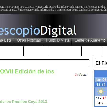
para mejorar nuestros servicios y mostrarle publicidad relacionada con sus preferencias mediante
 acepta su uso. Puede obtener más información, o bien conocer cómo cambiar la configuración
na Este
Otras Noticias
Punto D Vista
Lente de Aumento
Choniblog
MetroEste
Semana Santa
Sucesos
El T
XVII Edición de los
 de los Premios Goya 2013