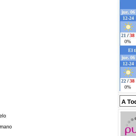
A To
elo
a mano