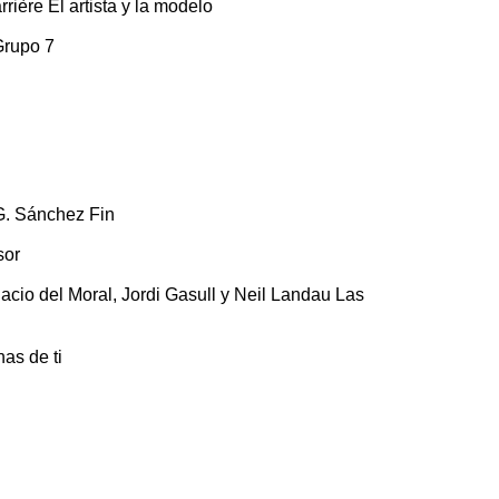
ière El artista y la modelo
Grupo 7
G. Sánchez Fin
sor
nacio del Moral, Jordi Gasull y Neil Landau Las
as de ti