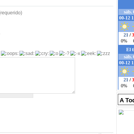
requerido)
b
A To