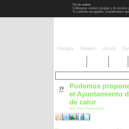
Uso de cookies
Utilizamos cookies propias y de terceros 
Si continúa navegando, consideramos que
Portada
Torrejón
Alcalá
Zo
TRENDING
Púnica
Metro
Podemos propone 
JUL
19
el Ayuntamiento d
2025
de calor
Zona Este
-
Política Alcalá