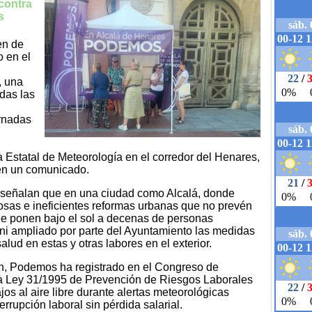
 contra
s
en de
 en el
, una
odas las
ornadas
Estatal de Meteorología en el corredor del Henares,
en un comunicado.
señalan que en una ciudad como Alcalá, donde
sas e ineficientes reformas urbanas que no prevén
ue ponen bajo el sol a decenas de personas
 ni ampliado por parte del Ayuntamiento las medidas
alud en estas y otras labores en el exterior.
n, Podemos ha registrado en el Congreso de
la Ley 31/1995 de Prevención de Riesgos Laborales
jos al aire libre durante alertas meteorológicas
errupción laboral sin pérdida salarial.