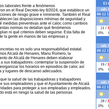
os laborales frente a fenómenos
on en el Real Decreto-ley 8/2024, que establece un
aciones de riesgo grave e inminente. También el Real
ablecen las disposiciones mínimas de seguridad y
evé medidas preventivas ante el calor, como cambios
, estas normas no detallan qué fenómenos
an ni qué criterios deben seguirse. Esta falta de
de la gente en manos de las empresas y
cretas no es solo una responsabilidad estatal.
emos Alcalá de Henares, Manu Romero, la
ento de Alcalá de Henares deben elaborar
r a sus trabajadores: contemplar la suspensión de
eorganizar los horarios en episodios de calor, así
a y lugares de descanso adecuados.
que la salud de las trabajadoras y trabajadores
e sus empleadores y que el Ayuntamiento de Alcalá
oridades para proteger a sus empleadas y empleados.
o está en riesgo la salud de las personas