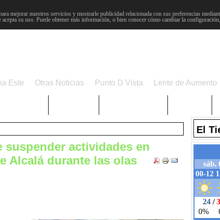
para mejorar nuestros servicios y mostrarle publicidad relacionada con sus preferencias mediante
 acepta su uso. Puede obtener más información, o bien conocer cómo cambiar la configuración
na Este
Otras Noticias
Punto D Vista
Lente de Aumento
Choniblog
MetroEste
Semana Santa
Sucesos
El T
suspender actividades en
e Alcalá durante las olas