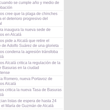
 cuando se cumple año y medio de
obación
s cree que la plaga de chinches
 el deterioro progresivo del
al
rra inaugura la nueva sede de
s en Alcalá
 pide a Alcalá que retire el
 de Adolfo Suárez de una glorieta
s condena la agresión tránsfoba
alá
 Alcalá critica la regulación de la
e Basuras en la ciudad
tense
a Romero, nueva Portavoz de
s Alcalá
s critica la nueva Tasa de Basuras
alá
ian listas de espera de hasta 24
n el María de Guzmán de Alcalá