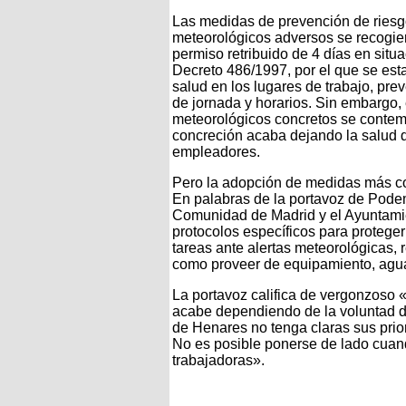
Las medidas de prevención de riesg
meteorológicos adversos se recogier
permiso retribuido de 4 días en situ
Decreto 486/1997, por el que se est
salud en los lugares de trabajo, pr
de jornada y horarios. Sin embargo
meteorológicos concretos se contempl
concreción acaba dejando la salud 
empleadores.
Pero la adopción de medidas más con
En palabras de la portavoz de Pod
Comunidad de Madrid y el Ayuntami
protocolos específicos para protege
tareas ante alertas meteorológicas, r
como proveer de equipamiento, agu
La portavoz califica de vergonzoso «
acabe dependiendo de la voluntad d
de Henares no tenga claras sus pri
No es posible ponerse de lado cuand
trabajadoras».