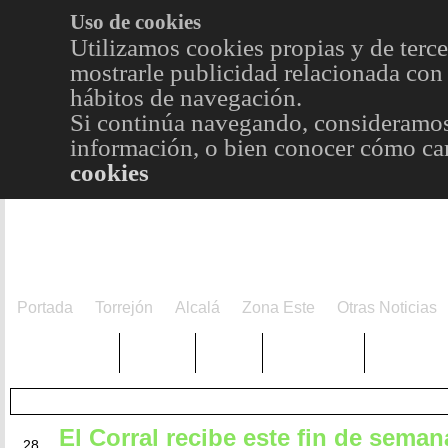
Uso de cookies
Utilizamos cookies propias y de terce
mostrarle publicidad relacionada con 
hábitos de navegación.
Si continúa navegando, consideramos
información, o bien conocer cómo cam
cookies
Portada
Torrejón
Alcalá
Zona Este
Otras Noticias
TRENDING
Púnica
Metro
Choniblog
MetroEst
El Corral recibe este fin de seman
ENE
28