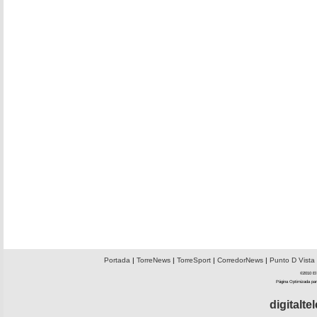
Portada
|
TorreNews
|
TorreSport
|
CorredorNews
|
Punto D Vista
©2010 El 
Página Optimizada par
digitalt