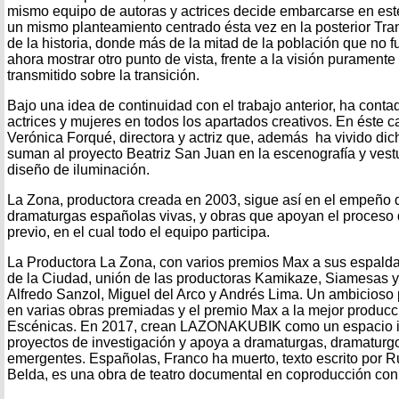
mismo equipo de autoras y actrices decide embarcarse en es
un mismo planteamiento centrado ésta vez en la posterior Tra
de la historia, donde más de la mitad de la población que no 
ahora mostrar otro punto de vista, frente a la visión purament
transmitido sobre la transición.
Bajo una idea de continuidad con el trabajo anterior, ha cont
actrices y mujeres en todos los apartados creativos. En éste c
Verónica Forqué, directora y actriz que, además ha vivido dich
suman al proyecto Beatriz San Juan en la escenografía y vestu
diseño de iluminación.
La Zona, productora creada en 2003, sigue así en el empeño 
dramaturgas españolas vivas, y obras que apoyan el proceso 
previo, en el cual todo el equipo participa.
La Productora La Zona, con varios premios Max a sus espaldas
de la Ciudad, unión de las productoras Kamikaze, Siamesas y
Alfredo Sanzol, Miguel del Arco y Andrés Lima. Un ambicios
en varias obras premiadas y el premio Max a la mejor producc
Escénicas. En 2017, crean LAZONAKUBIK como un espacio i
proyectos de investigación y apoya a dramaturgas, dramaturgos
emergentes. Españolas, Franco ha muerto, texto escrito por 
Belda, es una obra de teatro documental en coproducción con