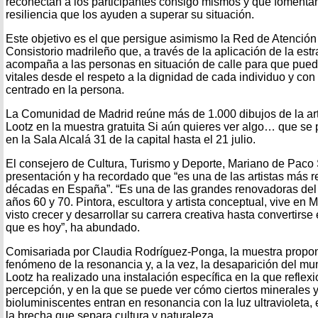
reconectan a los participantes consigo mismos y que fomenta
resiliencia que los ayuden a superar su situación.
Este objetivo es el que persigue asimismo la Red de Atenció
Consistorio madrileño que, a través de la aplicación de la estr
acompaña a las personas en situación de calle para que pued
vitales desde el respeto a la dignidad de cada individuo y con
centrado en la persona.
La Comunidad de Madrid reúne más de 1.000 dibujos de la art
Lootz en la muestra gratuita Si aún quieres ver algo… que se p
en la Sala Alcalá 31 de la capital hasta el 21 julio.
El consejero de Cultura, Turismo y Deporte, Mariano de Paco 
presentación y ha recordado que “es una de las artistas más r
décadas en España”. “Es una de las grandes renovadoras del
años 60 y 70. Pintora, escultora y artista conceptual, vive en 
visto crecer y desarrollar su carrera creativa hasta convertirse 
que es hoy”, ha abundado.
Comisariada por Claudia Rodríguez-Ponga, la muestra propo
fenómeno de la resonancia y, a la vez, la desaparición del mu
Lootz ha realizado una instalación específica en la que reflexi
percepción, y en la que se puede ver cómo ciertos minerales 
bioluminiscentes entran en resonancia con la luz ultravioleta,
la brecha que separa cultura y naturaleza.