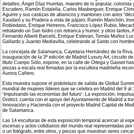
detalles; Ángel Díaz Huertas, maestro de lo popular, colorista
Escudero, Ramón Estalella, Carlos Masberguer, Enrique Clim
Aguirre y sus castizas de abanicos y mantones con aires “déc
Xaudaró y su Pradera a vista de pájaro; Ramón Manchón, Ino
Robledano, Enrique Herreros, Francisco López Rubio, Mecach
retratando un San Isidro con retranca y humor; y otros tantos, 
Fernando Alberti Barceló, Enrique Estevan, Tomás Muñoz Luce
Gallardo y Juanito Mediavilla, celebrando al Santo con hombrer
La concejala de Salamanca, Cayetana Hernández de la Riva, 
inauguración de la 3ª edición de Madrid Luxury Art, circuito de
título Cuerpo Sólo, expone, en la calle de Ortega y Gasset hast
piezas a escala real firmadas por la escultora madrileña reco
Aurora Cañero.
Esta muestra supone el pistoletazo de salida de Global Sum
mundial de mujeres líderes que se celebra en Madrid del 9 al
‘Impulsando las economías del futuro’. La exposición, impuls
District, cuenta con el apoyo del Ayuntamiento de Madrid a t
Innovación y Hacienda con el proyecto Madrid Capital de Moda
de Salamanca.
Las 14 esculturas de esta exposición temporal acercan al es
escenas y actos cotidianos del mundo real representadas por u
o un fotógrafo, entre otros, y piezas que muestran seres cerca