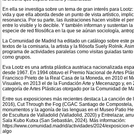
En ella se investiga sobre un tema de gran interés para Lootz
vida y que ella aborda desde un punto de vista artístico, impli
resonancia. Por su parte, las ilustraciones hacen visible el p
entre lo visible y lo decible. Y también informan y sustentan l
especie de red filosófica en la que se aúnan sociología, antropo
La Comunidad de Madrid ha editado un catálogo sobre este p
textos de la comisaria, la artista y la filósofa Suely Rolnik. A
programa de actividades paralelas como visitas guiadas tanto 
como grupos.
Eva Lootz es una artista plástica austriaca nacionalizada esp
desde 1967. En 1994 obtuvo el Premio Nacional de Artes Plás
Francisco Prieto de la Real Casa de la Moneda, en 2010 el M
Visuales, en 2013 el de la Fundación Arte y Mecenazgo y, en 
categoría de Artes Plásticas otorgado por la Comunidad de Ma
Entre sus exposiciones más recientes destaca La canción de la
2016), Cut Through the Fog (CGAC Santiago de Compostela, 2
monumentos y la agonía de las lenguas en el Museo Patio He
de Escultura de Valladolid (Valladolid, 2020) y Entrelazar, arrug
Sala Kubo Kutxa (San Sebastián, 2024). Más información:
https://www.comunidad.madrid/actividades/2024/exposicion-ev
algo