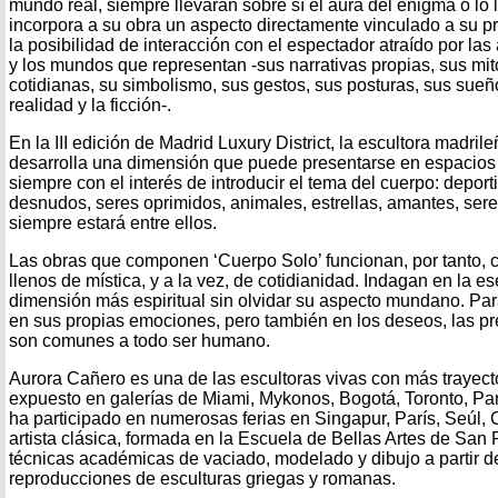
mundo real, siempre llevarán sobre sí el aura del enigma o lo l
incorpora a su obra un aspecto directamente vinculado a su pr
la posibilidad de interacción con el espectador atraído por las
y los mundos que representan -sus narrativas propias, sus mit
cotidianas, su simbolismo, sus gestos, sus posturas, sus sueñ
realidad y la ficción-.
En la III edición de Madrid Luxury District, la escultora madri
desarrolla una dimensión que puede presentarse en espacios 
siempre con el interés de introducir el tema del cuerpo: deport
desnudos, seres oprimidos, animales, estrellas, amantes, ser
siempre estará entre ellos.
Las obras que componen ‘Cuerpo Solo’ funcionan, por tanto,
llenos de mística, y a la vez, de cotidianidad. Indagan en la 
dimensión más espiritual sin olvidar su aspecto mundano. Para e
en sus propias emociones, pero también en los deseos, las p
son comunes a todo ser humano.
Aurora Cañero es una de las escultoras vivas con más trayec
expuesto en galerías de Miami, Mykonos, Bogotá, Toronto, P
ha participado en numerosas ferias en Singapur, París, Seúl, 
artista clásica, formada en la Escuela de Bellas Artes de San
técnicas académicas de vaciado, modelado y dibujo a partir d
reproducciones de esculturas griegas y romanas.