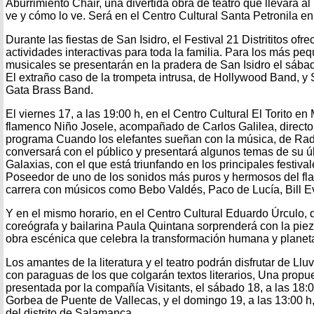
Aburrimiento Chair, una divertida obra de teatro que llevará al
ve y cómo lo ve. Será en el Centro Cultural Santa Petronila en
Durante las fiestas de San Isidro, el Festival 21 Distrititos ofr
actividades interactivas para toda la familia. Para los más p
musicales se presentarán en la pradera de San Isidro el sába
El extraño caso de la trompeta intrusa, de Hollywood Band, y 
Gata Brass Band.
El viernes 17, a las 19:00 h, en el Centro Cultural El Torito en M
flamenco Niño Josele, acompañado de Carlos Galilea, director
programa Cuando los elefantes sueñan con la música, de Rad
conversará con el público y presentará algunos temas de su úl
Galaxias, con el que está triunfando en los principales festival
Poseedor de uno de los sonidos más puros y hermosos del fla
carrera con músicos como Bebo Valdés, Paco de Lucía, Bill E
Y en el mismo horario, en el Centro Cultural Eduardo Úrculo, de
coreógrafa y bailarina Paula Quintana sorprenderá con la pi
obra escénica que celebra la transformación humana y planeta
Los amantes de la literatura y el teatro podrán disfrutar de Ll
con paraguas de los que colgarán textos literarios, Una propuest
presentada por la compañía Visitants, el sábado 18, a las 18:
Gorbea de Puente de Vallecas, y el domingo 19, a las 13:00 h
del distrito de Salamanca.