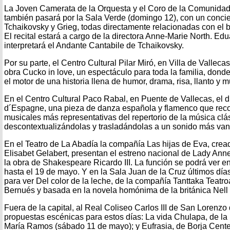
La Joven Camerata de la Orquesta y el Coro de la Comunid
también pasará por la Sala Verde (domingo 12), con un concier
Tchaikovsky y Grieg, todas directamente relacionadas con el bai
El recital estará a cargo de la directora Anne-Marie North. E
interpretará el Andante Cantabile de Tchaikovsky.
Por su parte, el Centro Cultural Pilar Miró, en Villa de Valleca
obra Cucko in love, un espectáculo para toda la familia, dond
el motor de una historia llena de humor, drama, risa, llanto y
En el Centro Cultural Paco Rabal, en Puente de Vallecas, el 
d´Espagne, una pieza de danza española y flamenco que reco
musicales más representativas del repertorio de la música clá
descontextualizándolas y trasladándolas a un sonido más vang
En el Teatro de La Abadía la compañía Las hijas de Eva, crea
Elisabet Gelabert, presentan el estreno nacional de Lady Anne,
la obra de Shakespeare Ricardo III. La función se podrá ver e
hasta el 19 de mayo. Y en la Sala Juan de la Cruz últimos día
para ver Del color de la leche, de la compañía Tanttaka Teatro
Bernués y basada en la novela homónima de la británica Nell
Fuera de la capital, al Real Coliseo Carlos III de San Lorenzo
propuestas escénicas para estos días: La vida Chulapa, de la
María Ramos (sábado 11 de mayo); y Eufrasia, de Borja Centen