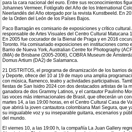
para la cara nacional del euro. Entre sus reconocimientos figu
Johannes Vermeer, Fotógrafo del Año de los International Colo
Neerlandés del Año otorgado por la revista Kunstbeeld. En 2
de la Orden del León de los Países Bajos.
Paco Barragán es comisario de exposiciones y crítico cultural
responsable de Artes Visuales del Centro Cultural Matucana 
En 2005 fue cocurador de la Bienal de Praga y en 2016 cocur
Toronto. Ha comisariado exposiciones en instituciones com
Barrio de Nueva York, Australian Centre for Photography (ACP),
(IMA) de Brisbane (2005-2006), COBRA Museum de Ámsterda
Domus Artium (DA2) de Salamanca.
21 DISTRITOS, el programa de dinamización de los barrios de
y Deporte, ofrece del 10 al 19 de mayo una amplia programaci
con música, flamenco, teatro y actividades participativas. Tam
fiestas de San Isidro 2024 con dos destacados artistas de la m
ganadora de dos Grammy Latinos, y el cantautor Paulinho Mo
las voces más internacionales de Brasil, que ofrecerán un con
martes 14, a las 19:00 horas, en el Centro Cultural Casa de V
que abrirá la joven cantautora colombiana Mari Segura, que ya
su inigualable voz y su inseparable guitarra, escenarios y públ
del mundo.
El viernes 10, a las 19:00 h, la compañía La Juan Gallery re