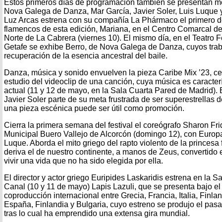
Estos primeros días de programación también se presentan 
Nova Galega de Danza, Mar García, Javier Soler, Luis Luque 
Luz Arcas estrena con su compañía La Phármaco el primero d
flamencos de esta edición, Mariana, en el Centro Comarcal 
Norte de La Cabrera (viernes 10). El mismo día, en el Teatro 
Getafe se exhibe Berro, de Nova Galega de Danza, cuyos traba
recuperación de la esencia ancestral del baile.
Danza, música y sonido envuelven la pieza Caribe Mix ’23, ce
estudio del videoclip de una canción, cuya música es caracter
actual (11 y 12 de mayo, en la Sala Cuarta Pared de Madrid). 
Javier Soler parte de su meta frustrada de ser superestrellas d
una pieza escénica puede ser útil como promoción.
Cierra la primera semana del festival el coreógrafo Sharon Fri
Municipal Buero Vallejo de Alcorcón (domingo 12), con Europa,
Luque. Aborda el mito griego del rapto violento de la princesa
deriva el de nuestro continente, a manos de Zeus, convertido e
vivir una vida que no ha sido elegida por ella.
El director y actor griego Euripides Laskaridis estrena en la S
Canal (10 y 11 de mayo) Lapis Lazuli, que se presenta bajo e
coproducción internacional entre Grecia, Francia, Italia, Finla
España, Finlandia y Bulgaria, cuyo estreno se produjo el pasa
tras lo cual ha emprendido una extensa gira mundial.