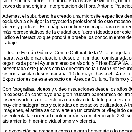
Noche de los Libros, celebrada en la Nave de Motores, donde 
través de una original interpretación del libro, Antonio Palacio
Además, el suburbano ha creado una microsite especifica de
exclusiva a divulgar la trayectoria profesional de este maestro 
vídeos y podcast. Esta página contiene un mapa para recorrer 
más representativos de la ciudad que fueron ideados por este
lúdico e interactivo que pondrá a prueba los conocimientos d
trabajo.
El teatro Fernán Gómez. Centro Cultural de la Villa acoge la e
narrativas de emancipación, deseo e intimidad, comisariada 
organizada por el Ayuntamiento de Madrid y PHotoESPAÑA. L
presentada este jueves con la directora de la Erwin Olaf Foun
se podrá visitar desde mañana, 10 de mayo, hasta el 14 de juli
Exposiciones de este espacio del Área de Cultura, Turismo y 
Con fotografías, vídeos y videoinstalaciones desde los años 
la exposición constituye una gran muestra panorámica del tra
los renovadores de la estética narrativa de la fotografía esce
muy cinematográficas y cuidadas de espacios estilizados. A tr
imágenes, el artista se convierte en un cronista privilegiado d
se enfrenta la sociedad contemporánea en pleno siglo XXI: s
aislamiento, híper-individualismo y violencia.
La exposición se presenta como un gran homenaje a la personal