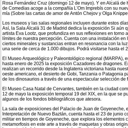
Rosa Fernández Cruz (domingo 12 de mayo). Y en Alcalá de H
de Comedias acoge a la compañía L'Om Imprebís con su nuev
mía (Sobre las cartas de amor de Antón Chejov y Olga Knipper
Los museos y las salas regionales incluyen durante estos día
Así, la Sala Alcalá 31 de Madrid dedica la exposición Si aún 
artista Eva Lootz, que profundiza en sus reflexiones en torno a 
límites de nuestra percepción. Cuenta con una instalación en
ciertos minerales y sustancias entran en resonancia con la luz
una serie de cerca de 1.000 dibujos. Podrá visitarse hasta el 2
El Museo Arqueológico y Paleontológico regional (MARPA), e
hasta enero de 2025 la exposición Cazadores de dragones. En e
realizan un recorrido desde la Inglaterra victoriana hasta nues
oeste americano, el desierto de Gobi, Tanzania o Patagonia pa
de los dinosaurios a través de una espectacular selección de f
El Museo Casa Natal de Cervantes, también en la ciudad comp
12 de mayo la exposición temporal 19 del XIX, en la que se 
algunos de los fondos bibliográficos que atesora.
La sala de exposiciones del Palacio de Juan de Goyeneche, e
Interpretación de Nuevo Baztán, cuenta hasta el 23 de junio co
militar en tiempos de Goyeneche, que explora los elementos c
metamorfosis en este arte a través de maquetas y obras origina