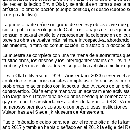
del recién fallecido Erwin Olaf, y se articula en torno a tres te
artística: la emancipación (cuerpo político), el deseo (cuerpo s
(cuerpo afectivo).
La primera parte reúne un grupo de series y obras clave que gi
social, político y ecológico de Olaf. Los trabajos de la segun
sensual o sexual explícito y representan la celebración del c
parte su obra se vuelve más íntima e introspectiva, abordand
aislamiento, la falta de comunicación, la tristeza o la decepció
La muestra se completa con una treintena de autorretratos que 
frustraciones, los deseos y los interrogantes vitales de Erwin, 
medios y técnicas utilizados en su práctica artística multidiscip
Erwin Olaf (Hilversum, 1959 – Ámsterdam, 2023) desenvuelve 
contexto de relaciones raciales complejas, diferencias econó
problemas relacionados con la sexualidad. A través de un enf
controvertido, Olaf siempre mantuvo un acercamiento activista
a lo largo de su trayectoria de 40 años desde que comenzara 
gay de la noche amsterdamesa antes de la época del SIDA en 
numerosos premios y colaboró con prestigiosas instituciones
Vuitton hasta el Stedelijk Museum de Ámsterdam.
Fue el fotógrafo elegido para realizar el retrato oficial de la fa
año 2017 y también había diseñado en el 2012 la efigie del R