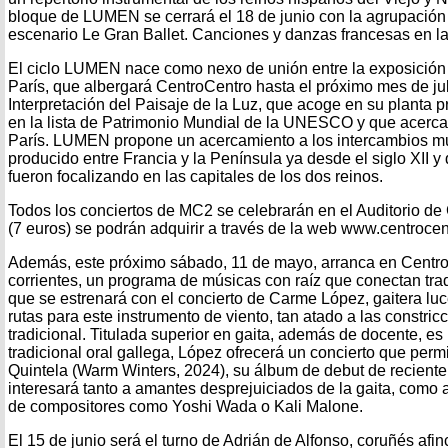
bloque de LUMEN se cerrará el 18 de junio con la agrupación A
escenario Le Gran Ballet. Canciones y danzas francesas en la
El ciclo LUMEN nace como nexo de unión entre la exposició
París, que albergará CentroCentro hasta el próximo mes de jul
Interpretación del Paisaje de la Luz, que acoge en su planta pr
en la lista de Patrimonio Mundial de la UNESCO y que acerca
París. LUMEN propone un acercamiento a los intercambios m
producido entre Francia y la Península ya desde el siglo XII y
fueron focalizando en las capitales de los dos reinos.
Todos los conciertos de MC2 se celebrarán en el Auditorio de
(7 euros) se podrán adquirir a través de la web www.centrocent
Además, este próximo sábado, 11 de mayo, arranca en Centr
corrientes, un programa de músicas con raíz que conectan tra
que se estrenará con el concierto de Carme López, gaitera l
rutas para este instrumento de viento, tan atado a las constric
tradicional. Titulada superior en gaita, además de docente, e
tradicional oral gallega, López ofrecerá un concierto que perm
Quintela (Warm Winters, 2024), su álbum de debut de reciente
interesará tanto a amantes desprejuiciados de la gaita, como 
de compositores como Yoshi Wada o Kali Malone.
El 15 de junio será el turno de Adrián de Alfonso, coruñés afi