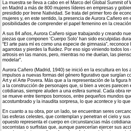
La muestra se lleva a cabo en el Marco del Global Summit of
en Madrid a más de 800 mujeres líderes en empresas y gobie
presidido por Irene Natividad. Se trata del primer foro de eco
mujeres y, en este sentido, la presencia de Aurora Cañero en
posibilidades de comprender el papel femenino en la creación 
A sus 84 años, Aurora Cañero sigue trabajando y creando nue
piezas que componen ‘Cuerpo Solo’ han sido esculpidas duran
“El arte para mí es como una especie de gimnasia”, reconoce la
agarrotas y pierdes la fluidez. Por eso sigo viniendo todos los
artrosis en las manos, pero, mientras no me duelan, las piens
modelar”.
Aurora Cañero (Madrid, 1940) se inició en la escultura en los
impulsos a nuevas formas del género figurativo que surgían 
Art y el Arte Povera. Más que a la representación de la figur
a la construcción de personajes que, si bien a veces parecen
cotidianas, siempre aluden a una esfera surreal. Cada obra r
se mueve entre tiempos borrosos, entre pequeños mundos que
acostumbrado y la inaudita sorpresa, lo que acontece y lo que
En cuanto a su obra, por un lado, se encuentran seres cercano
las esferas celestes, que contemplan y penetran el cielo y sus
opuesto representa el cuerpo en circunstancias más cotidianas
socorristas o surfistas que, aunque parecerían ejercer sus ac