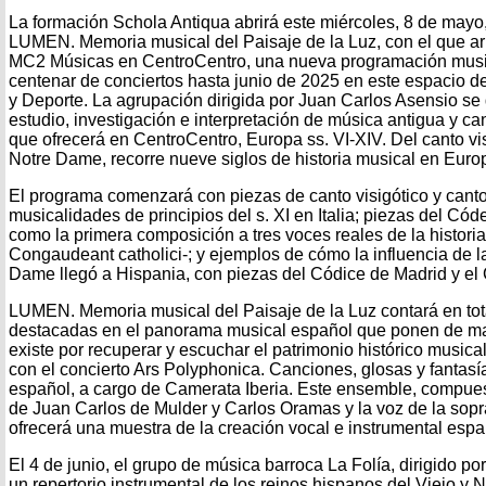
La formación Schola Antiqua abrirá este miércoles, 8 de mayo, 
LUMEN. Memoria musical del Paisaje de la Luz, con el que a
MC2 Músicas en CentroCentro, una nueva programación musi
centenar de conciertos hasta junio de 2025 en este espacio d
y Deporte. La agrupación dirigida por Juan Carlos Asensio se
estudio, investigación e interpretación de música antigua y ca
que ofrecerá en CentroCentro, Europa ss. VI-XIV. Del canto vis
Notre Dame, recorre nueve siglos de historia musical en Euro
El programa comenzará con piezas de canto visigótico y cant
musicalidades de principios del s. XI en Italia; piezas del Códex
como la primera composición a tres voces reales de la historia
Congaudeant catholici-; y ejemplos de cómo la influencia de l
Dame llegó a Hispania, con piezas del Códice de Madrid y el
LUMEN. Memoria musical del Paisaje de la Luz contará en tot
destacadas en el panorama musical español que ponen de mani
existe por recuperar y escuchar el patrimonio histórico musica
con el concierto Ars Polyphonica. Canciones, glosas y fantasí
español, a cargo de Camerata Iberia. Este ensemble, compues
de Juan Carlos de Mulder y Carlos Oramas y la voz de la so
ofrecerá una muestra de la creación vocal e instrumental esp
El 4 de junio, el grupo de música barroca La Folía, dirigido po
un repertorio instrumental de los reinos hispanos del Viejo y