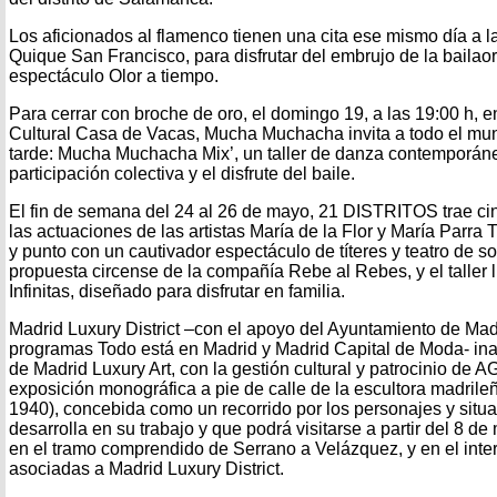
Los aficionados al flamenco tienen una cita ese mismo día a la
Quique San Francisco, para disfrutar del embrujo de la bailao
espectáculo Olor a tiempo.
Para cerrar con broche de oro, el domingo 19, a las 19:00 h, en
Cultural Casa de Vacas, Mucha Muchacha invita a todo el mundo
tarde: Mucha Muchacha Mix’, un taller de danza contemporán
participación colectiva y el disfrute del baile.
El fin de semana del 24 al 26 de mayo, 21 DISTRITOS trae cin
las actuaciones de las artistas María de la Flor y María Parra 
y punto con un cautivador espectáculo de títeres y teatro de
propuesta circense de la compañía Rebe al Rebes, y el taller 
Infinitas, diseñado para disfrutar en familia.
Madrid Luxury District –con el apoyo del Ayuntamiento de Madr
programas Todo está en Madrid y Madrid Capital de Moda- in
de Madrid Luxury Art, con la gestión cultural y patrocinio d
exposición monográfica a pie de calle de la escultora madril
1940), concebida como un recorrido por los personajes y situa
desarrolla en su trabajo y que podrá visitarse a partir del 8 d
en el tramo comprendido de Serrano a Velázquez, y en el inter
asociadas a Madrid Luxury District.