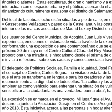
ángeles o atlantes. Estas esculturas, de gran dinamismo y a e
interactúan con el espacio urbano y el público, acercando el a
dinamizando culturalmente esta zona del distrito de Salamanc
Del total de las obras, ocho están situadas a pie de calle, en e
y Gasset entre Velázquez y paseo de la Castellana, y las otra
interior de las marcas asociadas de Madrid Luxury District en
Los usuarios del Centro Municipal de Acogida Juan Luis Vive
experiencia, emociones e historias de vida a través de la expre
conformando una exposición de arte contemporáneo que se ex
próximo 30 de mayo en el Centro Cultural Clara del Rey-Mu
proporciona una mirada al sinhogarismo desde el prisma de q
e invita a reflexionar sobre sus causas y consecuencias a trav
El delegado de Políticas Sociales, Familia e Igualdad, José
el concejal de Centro, Carlos Segura, ha visitado esta tarde l
que el arte se transforma en lenguaje para los creadores y las
reconocimiento a la dignidad de todos ellos. “La cultura y las 
emplearlas como vehículo para enfrentar una situación de vul
sensibilizar a la ciudadanía es una verdadera buena obra”, h
La exposición se enmarca en el proyecto ‘Mi lugar’ que el Ay
desarrolla junto a la Asociación Garaje en el Centro de Acogi
año 2018. Esta iniciativa acerca a las personas sin hogar alter