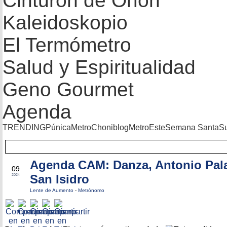
Cinturón de Orión
Kaleidoskopio
El Termómetro
Salud y Espiritualidad
Geno Gourmet
Agenda
TRENDING
Púnica
Metro
Choniblog
MetroEste
Semana Santa
S
Agenda CAM: Danza, Antonio Pala
MAY
09
San Isidro
2024
Lente de Aumento
-
Metrónomo