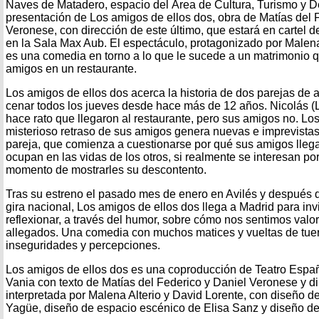
Naves de Matadero, espacio del Área de Cultura, Turismo y D
presentación de Los amigos de ellos dos, obra de Matías del 
Veronese, con dirección de este último, que estará en cartel d
en la Sala Max Aub. El espectáculo, protagonizado por Malena
es una comedia en torno a lo que le sucede a un matrimonio 
amigos en un restaurante.
Los amigos de ellos dos acerca la historia de dos parejas de
cenar todos los jueves desde hace más de 12 años. Nicolás (Lo
hace rato que llegaron al restaurante, pero sus amigos no. Lo
misterioso retraso de sus amigos genera nuevas e imprevista
pareja, que comienza a cuestionarse por qué sus amigos llega
ocupan en las vidas de los otros, si realmente se interesan por 
momento de mostrarles su descontento.
Tras su estreno el pasado mes de enero en Avilés y después 
gira nacional, Los amigos de ellos dos llega a Madrid para inv
reflexionar, a través del humor, sobre cómo nos sentimos valo
allegados. Una comedia con muchos matices y vueltas de tue
inseguridades y percepciones.
Los amigos de ellos dos es una coproducción de Teatro Españ
Vania con texto de Matías del Federico y Daniel Veronese y di
interpretada por Malena Alterio y David Lorente, con diseño d
Yagüe, diseño de espacio escénico de Elisa Sanz y diseño de 