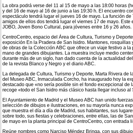
La obra podrá verse del 11 al 15 de mayo a las 18:00 horas (ho
y del 16 de mayo al 16 de junio a las 19:30 h. El encuentro co
espectáculo tendrá lugar el jueves 16 de mayo. La función de
amigos de ellos dos tendrá lugar el viernes 17 de mayo. Este 
JOBO, Joven Bono Cultural, para jóvenes entre 16 y 26 años.
CentroCentro, espacio del Área de Cultura, Turismo y Deporte,
exposición En la Pradera de San Isidro. Mantones, rosquillas 
de obras de la Colección ABC que ofrece un viaje festivo a la
mano de grandes dibujantes. La muestra incluye medio cente
durante más de un siglo, han dado cuenta de la actualidad d
de la revista Blanco y Negro y el diario ABC.
La delegada de Cultura, Turismo y Deporte, Marta Rivera de la 
del Museo ABC, Inmaculada Corcho, ha inaugurado hoy la exp
destacado que «no sería posible sin el fondo excepcional de 
recoge «todo el San Isidro más clásico hasta llegar incluso al
El Ayuntamiento de Madrid y el Museo ABC han unido fuerzas
selección de dibujos e ilustraciones, en su mayoría nunca expu
que muestra el día a día de Madrid, sus habitantes, sus lugares
sobre todo, sus fiestas y celebraciones, entre ellas, las de San
de mayo en la planta principal de CentroCentro, con entrada li
Reúne nombres como Narciso Méndez Bringa, con sus dibujos