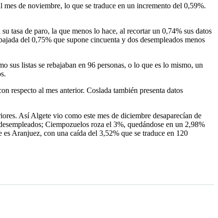
al mes de noviembre, lo que se traduce en un incremento del 0,59%.
 su tasa de paro, la que menos lo hace, al recortar un 0,74% sus datos
na bajada del 0,75% que supone cincuenta y dos desempleados menos
mo sus listas se rebajaban en 96 personas, o lo que es lo mismo, un
s.
con respecto al mes anterior. Coslada también presenta datos
eriores. Así Algete vio como este mes de diciembre desaparecían de
sus desempleados; Ciempozuelos roza el 3%, quedándose en un 2,98%
re es Aranjuez, con una caída del 3,52% que se traduce en 120