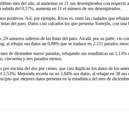
l último mes del año, al aumentar en 21 sus desempleados con respecto 
 subida del 0,57%, aumenta en 11 el número de sus desempleados.
os positivos. Así, por ejemplo, Rivas es, entre las ciudades que rebajan
listas del paro. Datos casi calcados los que presenta Torrejón, con u
9 sanseros salieron de las listas del paro. Alcalá, por su parte, vio co
king, al rebajar sus datos un 0,98% que se traduce en 2.211 parados meno
el mes de diciembre nueve parados, rebajando sus estadísticas un 1,13% 
mo, cincuenta y tres parados menos.
s por encima del dos por ciento, que casi duplican los datos de los ant
 del 2,53%; Mejorada recorta en un 2,84% sus datos, al rebajar en 38 
icipio que mejores datos presenta en la estadística del mes de diciemb