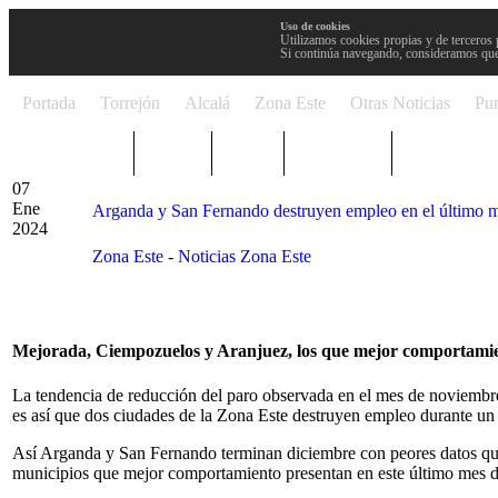
Uso de cookies
Utilizamos cookies propias y de terceros 
Si continúa navegando, consideramos que
Portada
Torrejón
Alcalá
Zona Este
Otras Noticias
Pun
TRENDING
Púnica
Metro
Choniblog
MetroEste
07
Ene
Arganda y San Fernando destruyen empleo en el último 
2024
Zona Este
-
Noticias Zona Este
Mejorada, Ciempozuelos y Aranjuez, los que mejor comportamie
La tendencia de reducción del paro observada en el mes de noviembre
es así que dos ciudades de la Zona Este destruyen empleo durante un 
Así Arganda y San Fernando terminan diciembre con peores datos que 
municipios que mejor comportamiento presentan en este último mes d