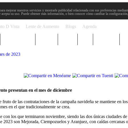
para mejorar nuestros servicios y mostrarle publicidad relacionada con sus preferencias mediante
 acepta su uso. Puede obtener más información, o bien conocer cómo cambiar la configuración
to D Vista
Lente de Aumento
Blogs
Agenda
Semana Santa
Sucesos
Plenos
Paro
Cervantes
mes de 2023
nto presentan en el mes de diciembre
 fruto de las contrataciones de la campaña navideña se mantiene en lo
mes en el que tradicionalmente se crea.
con los que terminaron noviembre, siendo las dos únicas ciudades de má
e 2023 son Mejorada, Ciempozuelos y Aranjuez, con caídas cercanas o