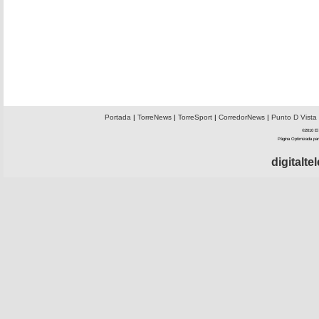
Portada
|
TorreNews
|
TorreSport
|
CorredorNews
|
Punto D Vista
©2010 El 
Página Optimizada par
digitalt