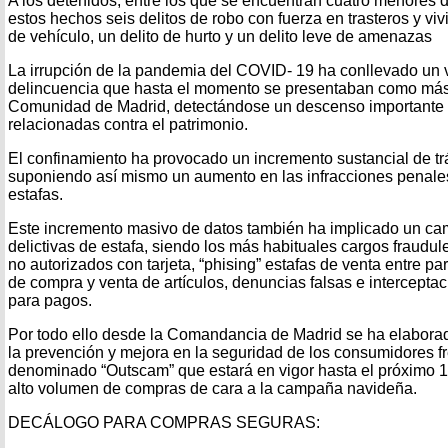
A los detenidos, entre los que se encuentran cuatro menores 
estos hechos seis delitos de robo con fuerza en trasteros y viv
de vehículo, un delito de hurto y un delito leve de amenazas
La irrupción de la pandemia del COVID- 19 ha conllevado un v
delincuencia que hasta el momento se presentaban como más
Comunidad de Madrid, detectándose un descenso importante e
relacionadas contra el patrimonio.
El confinamiento ha provocado un incremento sustancial de trá
suponiendo así mismo un aumento en las infracciones penale
estafas.
Este incremento masivo de datos también ha implicado un cam
delictivas de estafa, siendo los más habituales cargos fraudu
no autorizados con tarjeta, “phising” estafas de venta entre p
de compra y venta de artículos, denuncias falsas e intercept
para pagos.
Por todo ello desde la Comandancia de Madrid se ha elaborad
la prevención y mejora en la seguridad de los consumidores fre
denominado “Outscam” que estará en vigor hasta el próximo 1
alto volumen de compras de cara a la campaña navideña.
DECÁLOGO PARA COMPRAS SEGURAS: