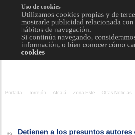
Uso de cookies
Utilizamos cookies propias y de terce
mostrarle publicidad relacionada con 
hábitos de navegación.
Si continúa navegando, consideramos
información, o bien conocer cómo cam
cookies
Portada
Torrejón
Alcalá
Zona Este
Otras Noticias
TRENDING
Púnica
Metro
Choniblog
MetroEst
Detienen a los presuntos autores
NOV
29