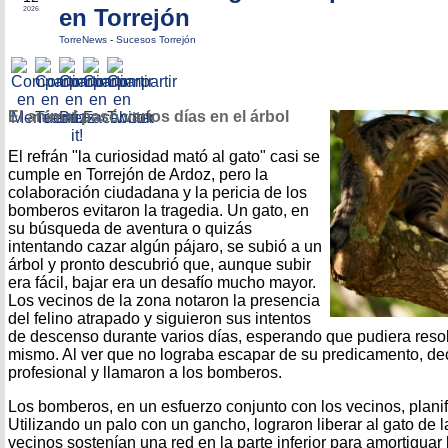
en Torrejón
2026
TorreNews
-
Sucesos Torrejón
El animal pasó varios días en el árbol
El refrán "la curiosidad mató al gato" casi se
cumple en Torrejón de Ardoz, pero la
colaboración ciudadana y la pericia de los
bomberos evitaron la tragedia. Un gato, en
su búsqueda de aventura o quizás
intentando cazar algún pájaro, se subió a un
árbol y pronto descubrió que, aunque subir
era fácil, bajar era un desafío mucho mayor.
Los vecinos de la zona notaron la presencia
del felino atrapado y siguieron sus intentos
de descenso durante varios días, esperando que pudiera resol
mismo. Al ver que no lograba escapar de su predicamento, de
profesional y llamaron a los bomberos.
Los bomberos, en un esfuerzo conjunto con los vecinos, planif
Utilizando un palo con un gancho, lograron liberar al gato de 
vecinos sostenían una red en la parte inferior para amortigua