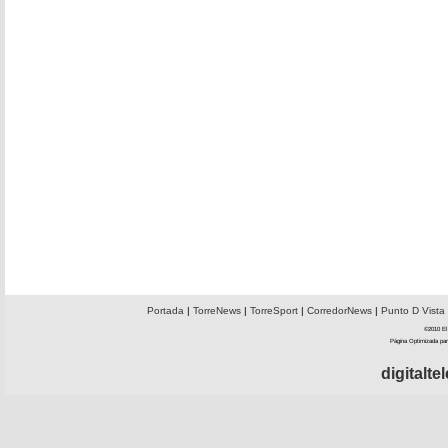
Portada
|
TorreNews
|
TorreSport
|
CorredorNews
|
Punto D Vista
©2010 El 
Página Optimizada par
digitalt