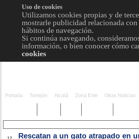
Uso de cookies
Utilizamos cookies propias y de terce
mostrarle publicidad relacionada con 
hábitos de navegación.
Si continúa navegando, consideramos
información, o bien conocer cómo cam
cookies
Portada
Torrejón
Alcalá
Zona Este
Otras Noticias
TRENDING
Púnica
Metro
Choniblog
MetroEst
Rescatan a un gato atrapado en u
MAY
12