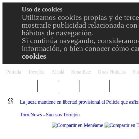
Uso de cookies
Utilizamos cookies propias y de terce
mostrarle publicidad relacionada con 
hábitos de navegación.
Si continúa navegando, consideramos
información, o bien conocer cómo cam
cookies
Portada
Torrejón
Alcalá
Zona Este
Otras Noticias
Pun
TRENDING
Púnica
Metro
Choniblog
MetroEste
SEP
02
La jueza mantiene en libertad provisional al Policía que asfi
2025
TorreNews
-
Sucesos Torrejón