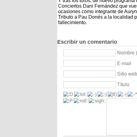
Y tras los toros, de nuevo programa 
Conciertos Dani Fernández que vuelv
ocasiones como integrante de Auryn; 
Tributo a Pau Donés a la localidad 
fallecimiento.
Escribir un comentario
Nombre (
E-mail
Sitio we
Título