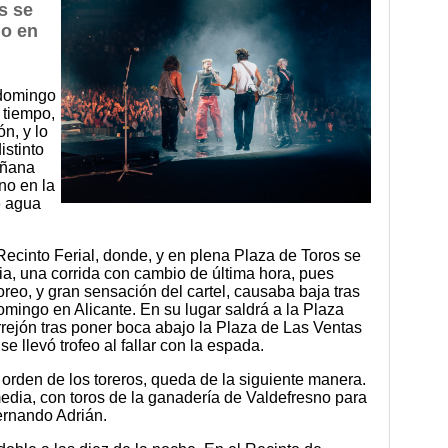
s se
do en
 domingo
 tiempo,
ón, y lo
stinto
añana
ino en la
e agua
 Recinto Ferial, donde, y en plena Plaza de Toros se
ria, una corrida con cambio de última hora, pues
oreo, y gran sensación del cartel, causaba baja tras
omingo en Alicante. En su lugar saldrá a la Plaza
rrejón tras poner boca abajo la Plaza de Las Ventas
e llevó trofeo al fallar con la espada.
l orden de los toreros, queda de la siguiente manera.
media, con toros de la ganadería de Valdefresno para
ernando Adrián.