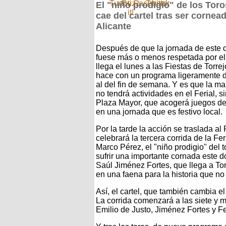
El "niño prodigio" de los Toro
cae del cartel tras ser cornea
Alicante
Después de que la jornada de este
fuese más o menos respetada por el
llega el lunes a las Fiestas de Torrej
hace con un programa ligeramente di
al del fin de semana. Y es que la m
no tendrá actividades en el Ferial, s
Plaza Mayor, que acogerá juegos d
en una jornada que es festivo local.
Por la tarde la acción se traslada al
celebrará la tercera corrida de la Fe
Marco Pérez, el "niño prodigio" del t
sufrir una importante cornada este d
Saúl Jiménez Fortes, que llega a To
en una faena para la historia que no s
Así, el cartel, que también cambia e
La corrida comenzará a las siete y 
Emilio de Justo, Jiménez Fortes y F