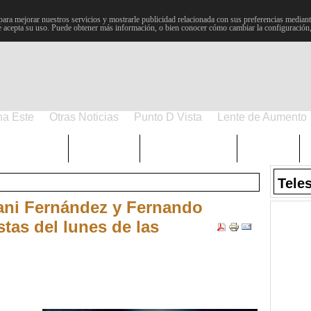
para mejorar nuestros servicios y mostrarle publicidad relacionada con sus preferencias mediante
 acepta su uso. Puede obtener más información, o bien conocer cómo cambiar la configuración
na Este
Otras Noticias
Punto D Vista
Lente de Aumento
Choniblog
MetroEste
Semana Santa
Sucesos
Tele
ani Fernández y Fernando
tas del lunes de las