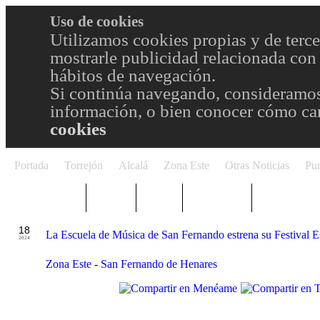
Uso de cookies
Utilizamos cookies propias y de terce
mostrarle publicidad relacionada con 
hábitos de navegación.
Si continúa navegando, consideramos
información, o bien conocer cómo cam
cookies
Portada
Torrejón
Alcalá
Zona Este
Otras Noticias
Pun
TRENDING
Púnica
Metro
Choniblog
MetroEste
ABR
18
La Escuela de Música de San Fernando estrena su Festival 
2024
Zona Este
-
San Fernando de Henares