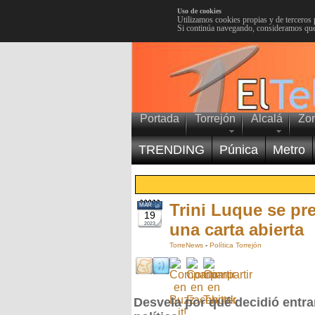
Uso de cookies
Utilizamos cookies propias y de terceros 
Si continúa navegando, consideramos que
Portada
Torrejón
Alcalá
Zo
TRENDING
Púnica
Metro
Trini Luque se pr
MAR
19
una carta abierta
2023
TorreNews
-
Política Torrejón
Desvela por qué decidió entra