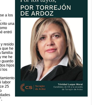
se a los
,
crito una
 como
ué entró
 y resido
la que he
 familia
 y me he
e guardo
dos hijos
í los
ntamiento
i labor
ce 25
o
idades
",