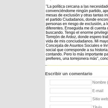
"La política cercana a las necesida
convenciéndome ningún partido, apo
mesas de exclusión y otras tantas in
el partido Ciudadanos, donde encontr
personas en riesgo de exclusión, a 
diferentes. Enseguida me di cuenta 
buscando. Tengo el enorme privilegi
Torrejón de Ardoz, donde espero tra
vida de mis conciudadanos. Mi mayor
Concejala de Asuntos Sociales e Inm
social que corresponde a su historia.
contando. Pero lo más importante par
prefieres, una torrejonera más", con
Escribir un comentario
Nombre (
E-mail
Sitio we
Título