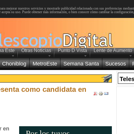
para mejorar nuestros servicios y mostrarle publicidad relacionada con sus preferencias mediante
 acepta su uso. Puede obtener más información, o bien conocer cómo cambiar la configuración
na Este
Otras Noticias
Punto D Vista
Lente de Aumento
Choniblog
MetroEste
Semana Santa
Sucesos
Tele
esenta como candidata en
r en