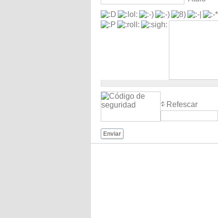
Refescar
Enviar