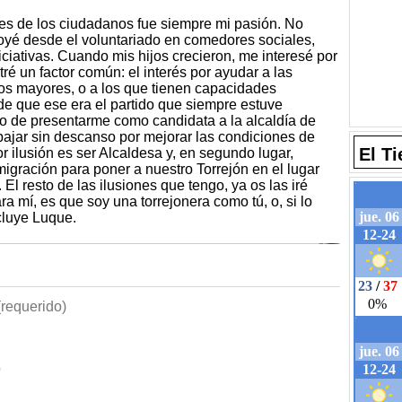
des de los ciudadanos fue siempre mi pasión. No
yé desde el voluntariado en comedores sociales,
iciativas. Cuando mis hijos crecieron, me interesé por
é un factor común: el interés por ayudar a las
los mayores, o a los que tienen capacidades
de que ese era el partido que siempre estuve
o de presentarme como candidata a la alcaldía de
bajar sin descanso por mejorar las condiciones de
El T
 ilusión es ser Alcaldesa y, en segundo lugar,
igración para poner a nuestro Torrejón en el lugar
 El resto de las ilusiones que tengo, ya os las iré
a mí, es que soy una torrejonera como tú, o, si lo
cluye Luque.
requerido)
b