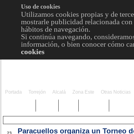
Uso de cookies
Utilizamos cookies propias y de terce
mostrarle publicidad relacionada con 
hábitos de navegación.
Si continúa navegando, consideramos
información, o bien conocer cómo cam
cookies
Portada
Torrejón
Alcalá
Zona Este
Otras Noticias
TRENDING
Púnica
Metro
Choniblog
MetroEst
Paracuellos organiza un Torneo d
JUN
23