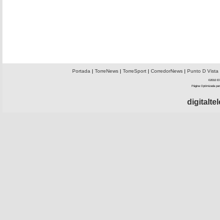
Portada
|
TorreNews
|
TorreSport
|
CorredorNews
|
Punto D Vista
©2010 El 
Página Optimizada par
digitalt