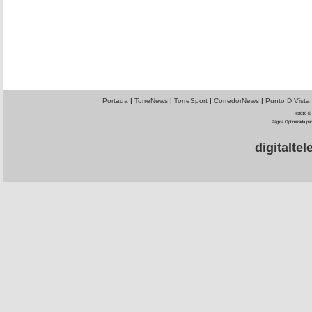
Portada
|
TorreNews
|
TorreSport
|
CorredorNews
|
Punto D Vista
©2010 El 
Página Optimizada par
digitalt