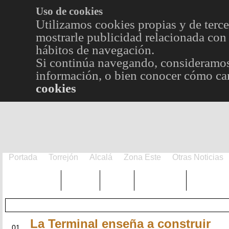
Uso de cookies
Utilizamos cookies propias y de terce
mostrarle publicidad relacionada con 
hábitos de navegación.
Si continúa navegando, consideramos
información, o bien conocer cómo cam
cookies
Portada
Torrejón
Alcalá
Zona Este
Otras Noticias
TRENDING
Púnica
Metro
Choniblog
MetroEst
La Terminal enseña a construir
NOV
01