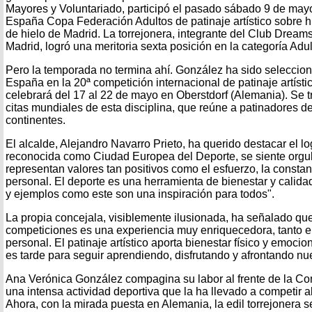
Mayores y Voluntariado, participó el pasado sábado 9 de ma
España Copa Federación Adultos de patinaje artístico sobre hi
de hielo de Madrid. La torrejonera, integrante del Club Dreams
Madrid, logró una meritoria sexta posición en la categoría Ad
Pero la temporada no termina ahí. González ha sido seleccion
España en la 20ª competición internacional de patinaje artísti
celebrará del 17 al 22 de mayo en Oberstdorf (Alemania). Se t
citas mundiales de esta disciplina, que reúne a patinadores d
continentes.
El alcalde, Alejandro Navarro Prieto, ha querido destacar el lo
reconocida como Ciudad Europea del Deporte, se siente orgu
representan valores tan positivos como el esfuerzo, la constan
personal. El deporte es una herramienta de bienestar y calida
y ejemplos como este son una inspiración para todos".
La propia concejala, visiblemente ilusionada, ha señalado que 
competiciones es una experiencia muy enriquecedora, tanto e
personal. El patinaje artístico aporta bienestar físico y emoc
es tarde para seguir aprendiendo, disfrutando y afrontando nu
Ana Verónica González compagina su labor al frente de la Co
una intensa actividad deportiva que la ha llevado a competir al
Ahora, con la mirada puesta en Alemania, la edil torrejonera s