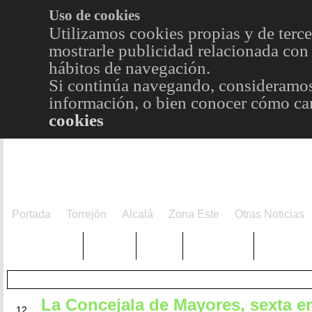
Uso de cookies
Utilizamos cookies propias y de terce
mostrarle publicidad relacionada con 
hábitos de navegación.
Si continúa navegando, consideramos
información, o bien conocer cómo cam
cookies
Portada
Torrejón
Alcalá
Zona Este
Otras Noticias
TRENDING
Púnica
Metro
Choniblog
MetroEst
La Concejala de Mayores, sexta e
MAY
12