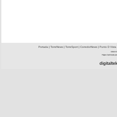
Portada
|
TorreNews
|
TorreSport
|
CorredorNews
|
Punto D Vista
©2010 El 
Página Optimizada par
digitalt