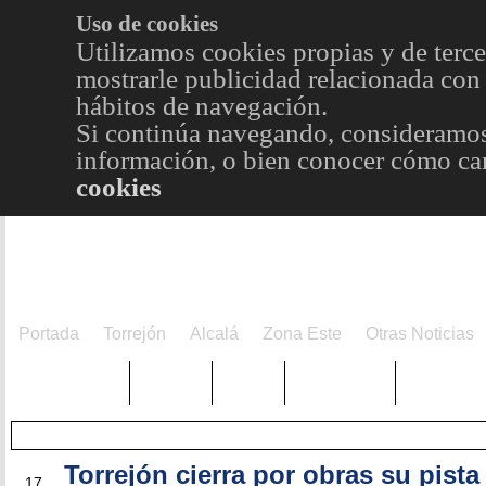
Uso de cookies
Utilizamos cookies propias y de terce
mostrarle publicidad relacionada con 
hábitos de navegación.
Si continúa navegando, consideramos
información, o bien conocer cómo cam
cookies
Portada
Torrejón
Alcalá
Zona Este
Otras Noticias
TRENDING
Púnica
Metro
Choniblog
MetroEst
Torrejón cierra por obras su pista
SEP
17