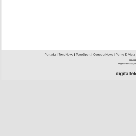
Portada
|
TorreNews
|
TorreSport
|
CorredorNews
|
Punto D Vista
©2010 El 
Página Optimizada par
digitalt