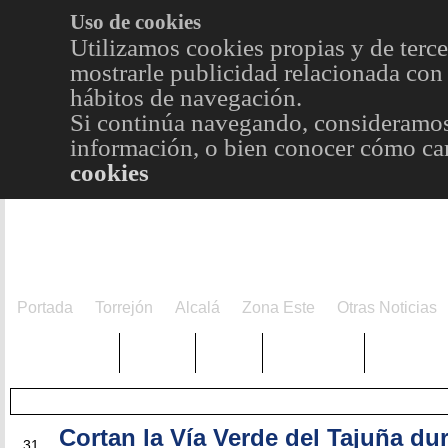
Uso de cookies
Utilizamos cookies propias y de terce
mostrarle publicidad relacionada con 
hábitos de navegación.
Si continúa navegando, consideramos
información, o bien conocer cómo cam
cookies
Portada
Torrejón
Alcalá
Zona Este
Otras Noticias
TRENDING
Púnica
Metro
Choniblog
MetroEst
Cortan la Vía Verde del Tajuña du
OCT
31