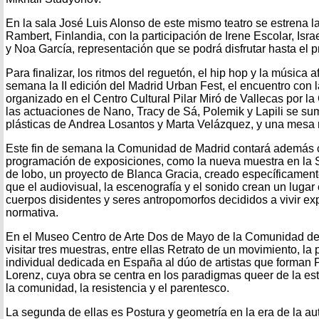
En la sala José Luis Alonso de este mismo teatro se estrena la
Rambert, Finlandia, con la participación de Irene Escolar, Isra
y Noa García, representación que se podrá disfrutar hasta el 
Para finalizar, los ritmos del reguetón, el hip hop y la música 
semana la II edición del Madrid Urban Fest, el encuentro con l
organizado en el Centro Cultural Pilar Miró de Vallecas por l
las actuaciones de Nano, Tracy de Sá, Polemik y Lapili se su
plásticas de Andrea Losantos y Marta Velázquez, y una mesa 
Este fin de semana la Comunidad de Madrid contará además 
programación de exposiciones, como la nueva muestra en la 
de lobo, un proyecto de Blanca Gracia, creado específicament
que el audiovisual, la escenografía y el sonido crean un lugar
cuerpos disidentes y seres antropomorfos decididos a vivir e
normativa.
En el Museo Centro de Arte Dos de Mayo de la Comunidad 
visitar tres muestras, entre ellas Retrato de un movimiento, la
individual dedicada en España al dúo de artistas que forman
Lorenz, cuya obra se centra en los paradigmas queer de la estéti
la comunidad, la resistencia y el parentesco.
La segunda de ellas es Postura y geometría en la era de la aut