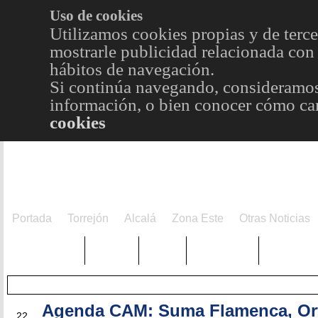
Uso de cookies
Utilizamos cookies propias y de terce
mostrarle publicidad relacionada con 
hábitos de navegación.
Si continúa navegando, consideramos
información, o bien conocer cómo cam
cookies
Portada
Torrejón
Alcalá
Zona Este
Otras Noticias
TRENDING
Púnica
Metro
Choniblog
MetroEst
Agenda CAM: Suma Flamenca, Or
SEP
22