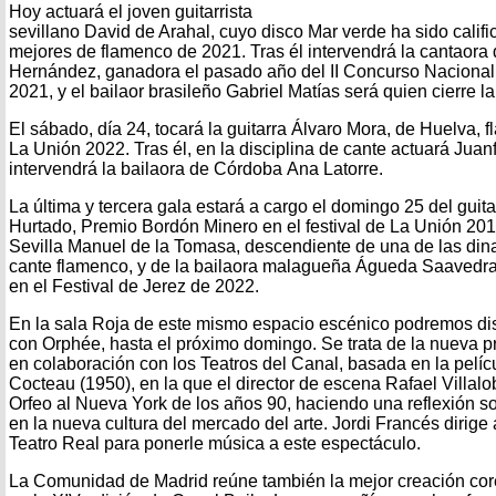
Hoy actuará el joven guitarrista
sevillano David de Arahal, cuyo disco Mar verde ha sido calif
mejores de flamenco de 2021. Tras él intervendrá la cantaora
Hernández, ganadora el pasado año del II Concurso Naciona
2021, y el bailaor brasileño Gabriel Matías será quien cierre la
El sábado, día 24, tocará la guitarra Álvaro Mora, de Huelva,
La Unión 2022. Tras él, en la disciplina de cante actuará Juanf
intervendrá la bailaora de Córdoba Ana Latorre.
La última y tercera gala estará a cargo el domingo 25 del guita
Hurtado, Premio Bordón Minero en el festival de La Unión 201
Sevilla Manuel de la Tomasa, descendiente de una de las din
cante flamenco, y de la bailaora malagueña Águeda Saavedra
en el Festival de Jerez de 2022.
En la sala Roja de este mismo espacio escénico podremos disf
con Orphée, hasta el próximo domingo. Se trata de la nueva p
en colaboración con los Teatros del Canal, basada en la pel
Cocteau (1950), en la que el director de escena Rafael Villalo
Orfeo al Nueva York de los años 90, haciendo una reflexión sob
en la nueva cultura del mercado del arte. Jordi Francés dirige 
Teatro Real para ponerle música a este espectáculo.
La Comunidad de Madrid reúne también la mejor creación co