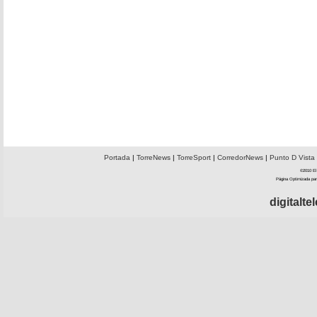
Portada
|
TorreNews
|
TorreSport
|
CorredorNews
|
Punto D Vista
©2010 El 
Página Optimizada par
digitalt