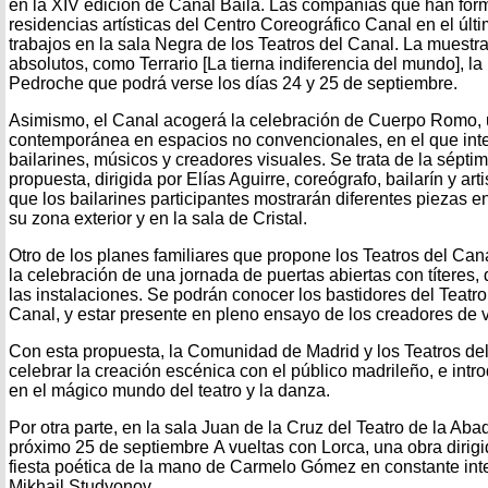
en la XIV edición de Canal Baila. Las compañías que han for
residencias artísticas del Centro Coreográfico Canal en el úl
trabajos en la sala Negra de los Teatros del Canal. La muestra
absolutos, como Terrario [La tierna indiferencia del mundo], 
Pedroche que podrá verse los días 24 y 25 de septiembre.
Asimismo, el Canal acogerá la celebración de Cuerpo Romo, u
contemporánea en espacios no convencionales, en el que inte
bailarines, músicos y creadores visuales. Se trata de la sépti
propuesta, dirigida por Elías Aguirre, coreógrafo, bailarín y arti
que los bailarines participantes mostrarán diferentes piezas en 
su zona exterior y en la sala de Cristal.
Otro de los planes familiares que propone los Teatros del Ca
la celebración de una jornada de puertas abiertas con títeres,
las instalaciones. Se podrán conocer los bastidores del Teatr
Canal, y estar presente en pleno ensayo de los creadores de 
Con esta propuesta, la Comunidad de Madrid y los Teatros del
celebrar la creación escénica con el público madrileño, e int
en el mágico mundo del teatro y la danza.
Por otra parte, en la sala Juan de la Cruz del Teatro de la Aba
próximo 25 de septiembre A vueltas con Lorca, una obra dirigi
fiesta poética de la mano de Carmelo Gómez en constante int
Mikhail Studyonov.