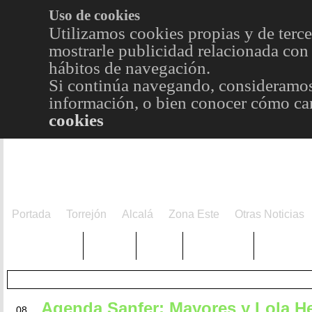
Uso de cookies
Utilizamos cookies propias y de terce
mostrarle publicidad relacionada con 
hábitos de navegación.
Si continúa navegando, consideramos
información, o bien conocer cómo cam
cookies
Portada
Torrejón
Alcalá
Zona Este
Otras Noticias
TRENDING
Púnica
Metro
Choniblog
MetroEst
NOV
Agenda Sanfer: Mayores y Lola He
08