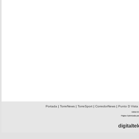
Portada
|
TorreNews
|
TorreSport
|
CorredorNews
|
Punto D Vista
©2010 El 
Página Optimizada par
digitalt