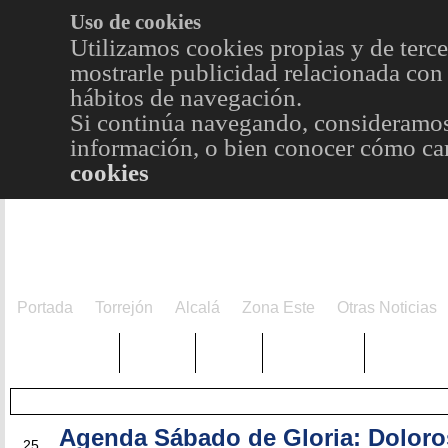
Uso de cookies
Utilizamos cookies propias y de terce
mostrarle publicidad relacionada con 
hábitos de navegación.
Si continúa navegando, consideramos
información, o bien conocer cómo cam
cookies
Portada
Torrejón
Alcalá
Zona Este
Otras Noticias
TRENDING
Púnica
Metro
Choniblog
MetroEst
Agenda Sábado de Gloria: Doloro
MAR
25