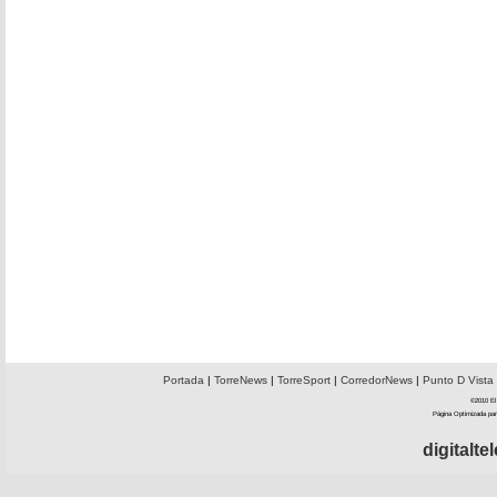
Portada
|
TorreNews
|
TorreSport
|
CorredorNews
|
Punto D Vista
©2010 El 
Página Optimizada par
digitalt