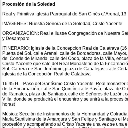
Procesión de la Soledad
Real y Primitiva Iglesia Parroquial de San Ginés c/ Arenal, 13
IMÁGENES: Nuestra Señora de la Soledad, Cristo Yacente
ORGANIZACIÓN: Real e Ilustre Congregación de Nuestra Señ
y Desamparo.
ITINERARIO: Iglesia de la Concepcion Real de Calatrava (16 :3
Puerta del Sol, calle Arenal, calle de Bordadores, calle Mayor
del Conde de Miranda, calle del Codo, plaza de la Villa, encu
Cristo Yacente que sale del Real Monasterio de la Encarnación
Sol, Carrera de San Jerónimo, plaza de Canalejas, calle Cedac
iglesia de la Concepción Real de Calatrava
16:45 H. - Paso del Santísimo Cristo Yacente: Real monasteri
de la Encarnación, calle San Quintín, calle Pavía, plaza de Or
de Ramales, plaza de Santiago, calle de Señores de Luzón, ca
Villa, donde se producirá el encuentro y se unirá a la procesi
horas)
Música: Sección de Instrumentos de la Hermandad y Cofradía 
María Santísima de la Amargura y San Felipe y Santiago el Me
procesión y acompañando al Cristo Yacente una vez se una en 