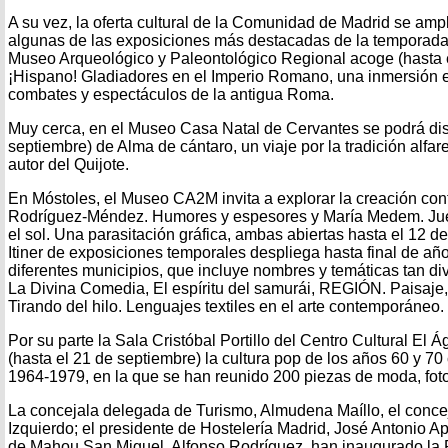
A su vez, la oferta cultural de la Comunidad de Madrid se ampl
algunas de las exposiciones más destacadas de la temporada.
Museo Arqueológico y Paleontológico Regional acoge (hasta 
¡Hispano! Gladiadores en el Imperio Romano, una inmersión 
combates y espectáculos de la antigua Roma.
Muy cerca, en el Museo Casa Natal de Cervantes se podrá disf
septiembre) de Alma de cántaro, un viaje por la tradición alfa
autor del Quijote.
En Móstoles, el Museo CA2M invita a explorar la creación c
Rodríguez-Méndez. Humores y espesores y María Medem. Jueg
el sol. Una parasitación gráfica, ambas abiertas hasta el 12 
Itiner de exposiciones temporales despliega hasta final de añ
diferentes municipios, que incluye nombres y temáticas tan d
La Divina Comedia, El espíritu del samurái, REGIÓN. Paisaje, 
Tirando del hilo. Lenguajes textiles en el arte contemporáneo.
Por su parte la Sala Cristóbal Portillo del Centro Cultural El Ág
(hasta el 21 de septiembre) la cultura pop de los años 60 y 7
1964-1979, en la que se han reunido 200 piezas de moda, fotog
La concejala delegada de Turismo, Almudena Maíllo, el conce
Izquierdo; el presidente de Hostelería Madrid, José Antonio Apa
de Mahou San Miguel, Alfonso Rodríguez, han inaugurado la 