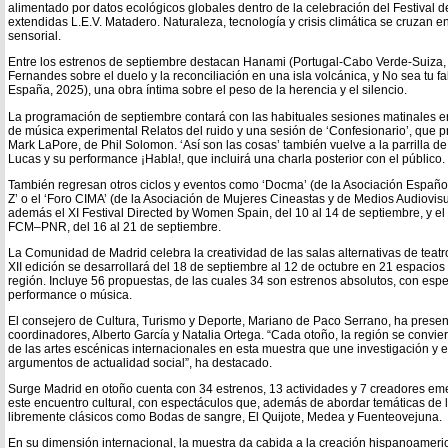
alimentado por datos ecológicos globales dentro de la celebración del Festival de
extendidas L.E.V. Matadero. Naturaleza, tecnología y crisis climática se cruzan e
sensorial.
Entre los estrenos de septiembre destacan Hanami (Portugal-Cabo Verde-Suiza,
Fernandes sobre el duelo y la reconciliación en una isla volcánica, y No sea tu 
España, 2025), una obra íntima sobre el peso de la herencia y el silencio.
La programación de septiembre contará con las habituales sesiones matinales en
de música experimental Relatos del ruido y una sesión de ‘Confesionario’, que p
Mark LaPore, de Phil Solomon. ‘Así son las cosas’ también vuelve a la parrilla d
Lucas y su performance ¡Habla!, que incluirá una charla posterior con el público.
También regresan otros ciclos y eventos como ‘Docma’ (de la Asociación Españ
Z’ o el ‘Foro CIMA’ (de la Asociación de Mujeres Cineastas y de Medios Audiovis
además el XI Festival Directed by Women Spain, del 10 al 14 de septiembre, y el
FCM–PNR, del 16 al 21 de septiembre.
La Comunidad de Madrid celebra la creatividad de las salas alternativas de teat
XII edición se desarrollará del 18 de septiembre al 12 de octubre en 21 espacios 
región. Incluye 56 propuestas, de las cuales 34 son estrenos absolutos, con espe
performance o música.
El consejero de Cultura, Turismo y Deporte, Mariano de Paco Serrano, ha prese
coordinadores, Alberto García y Natalia Ortega. “Cada otoño, la región se convie
de las artes escénicas internacionales en esta muestra que une investigación y 
argumentos de actualidad social”, ha destacado.
Surge Madrid en otoño cuenta con 34 estrenos, 13 actividades y 7 creadores emer
este encuentro cultural, con espectáculos que, además de abordar temáticas de l
libremente clásicos como Bodas de sangre, El Quijote, Medea y Fuenteovejuna.
En su dimensión internacional, la muestra da cabida a la creación hispanoamer