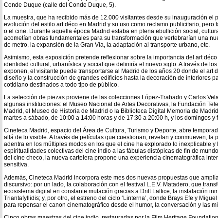
Conde Duque (calle del Conde Duque, 5).
La muestra, que ha recibido más de 12.000 visitantes desde su inauguración el p
evolución del estilo art déco en Madrid y su uso como reclamo publicitario, pero 
o el cine. Durante aquella época Madrid estaba en plena ebullición social, cultur
acometían obras fundamentales para su transformación que vertebrarían una nuev
de metro, la expansión de la Gran Vía, la adaptación al transporte urbano, etc.
Asimismo, esta exposición pretende reflexionar sobre la importancia del art déco
identidad cultural, urbanística y social que definiría el nuevo siglo. A través de l
exponen, el visitante puede transportarse al Madrid de los años 20 donde el art 
diseño y la construcción de grandes edificios hasta la decoración de interiores 
cotidiano destinados a todo tipo de público.
La selección de piezas proviene de las colecciones López-Trabado y Carlos Vel
algunas instituciones: el Museo Nacional de Artes Decorativas, la Fundación Tel
Madrid, el Museo de Historia de Madrid o la Biblioteca Digital Memoria de Madrid
martes a sábado, de 10:00 a 14:00 horas y de 17:30 a 20:00 h, y los domingos y f
Cineteca Madrid, espacio del Área de Cultura, Turismo y Deporte, abre temporad
allá de lo visible. A través de películas que cuestionan, revelan y conmueven, l
adentra en los múltiples modos en los que el cine ha explorado lo inexplicable y
espiritualidades colectivas del cine indio a las fábulas distópicas de fin de mund
del cine checo, la nueva cartelera propone una experiencia cinematográfica inte
sensitiva.
Además, Cineteca Madrid incorpora este mes dos nuevas propuestas que amplían
discursivo: por un lado, la colaboración con el festival L.E.V. Matadero, que tran
ecosistema digital en constante mutación gracias a Drift Lattice, la instalación in
Triantafyllidis; y, por otro, el estreno del ciclo ‘Linterna’, donde Brays Efe y Mi
para repensar el canon cinematográfico desde el humor, la conversación y las m
Cinco obras maestras del cine indio, restauradas por la Film Heritage Foundati