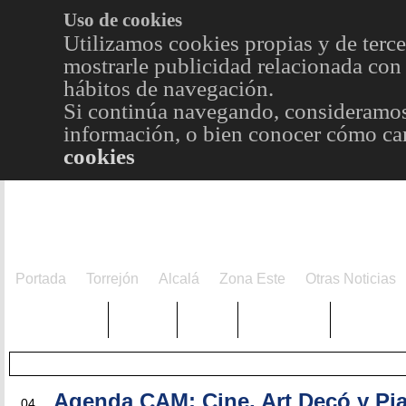
Uso de cookies
Utilizamos cookies propias y de terce
mostrarle publicidad relacionada con 
hábitos de navegación.
Si continúa navegando, consideramos
información, o bien conocer cómo cam
cookies
Portada
Torrejón
Alcalá
Zona Este
Otras Noticias
TRENDING
Púnica
Metro
Choniblog
MetroEst
SEP
Agenda CAM: Cine, Art Decó y Pi
04