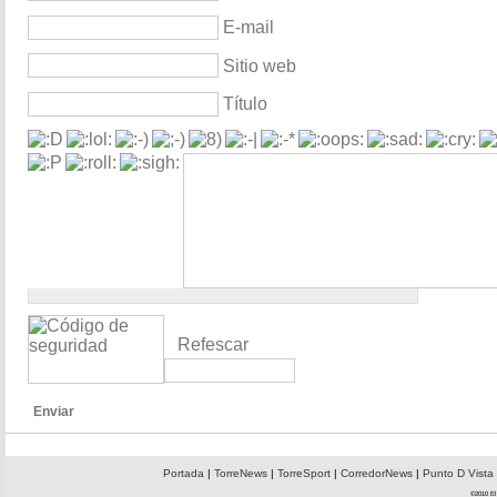
E-mail
Sitio web
Título
Refescar
Enviar
Portada
|
TorreNews
|
TorreSport
|
CorredorNews
|
Punto D Vista
©2010 El 