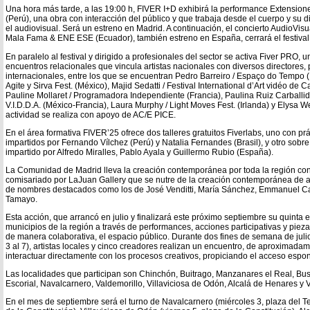
Una hora más tarde, a las 19:00 h, FIVER I+D exhibirá la performance Extension
(Perú), una obra con interacción del público y que trabaja desde el cuerpo y su diál
el audiovisual. Será un estreno en Madrid. A continuación, el concierto AudioVis
Mala Fama & ENE ESE (Ecuador), también estreno en España, cerrará el festival a
En paralelo al festival y dirigido a profesionales del sector se activa Fiver PRO,
encuentros relacionales que vincula artistas nacionales con diversos directores
internacionales, entre los que se encuentran Pedro Barreiro / Espaço do Tempo 
Agite y Sirva Fest. (México), Majid Sedatti / Festival International d’Art vidéo de
Pauline Mollaret / Programadora Independiente (Francia), Paulina Ruiz Carballido /
V.I.D.D.A. (México-Francia), Laura Murphy / Light Moves Fest. (Irlanda) y Elysa
actividad se realiza con apoyo de AC/E PICE.
En el área formativa FIVER’25 ofrece dos talleres gratuitos Fiverlabs, uno con pr
impartidos por Fernando Vílchez (Perú) y Natalia Fernandes (Brasil), y otro sobre
impartido por Alfredo Miralles, Pablo Ayala y Guillermo Rubio (España).
La Comunidad de Madrid lleva la creación contemporánea por toda la región con 
comisariado por LaJuan Gallery que se nutre de la creación contemporánea de ar
de nombres destacados como los de José Venditti, María Sánchez, Emmanuel Ca
Tamayo.
Esta acción, que arrancó en julio y finalizará este próximo septiembre su quinta e
municipios de la región a través de performances, acciones participativas y pieza
de manera colaborativa, el espacio público. Durante dos fines de semana de jul
3 al 7), artistas locales y cinco creadores realizan un encuentro, de aproximad
interactuar directamente con los procesos creativos, propiciando el acceso espon
Las localidades que participan son Chinchón, Buitrago, Manzanares el Real, Bust
Escorial, Navalcarnero, Valdemorillo, Villaviciosa de Odón, Alcalá de Henares y Vil
En el mes de septiembre será el turno de Navalcarnero (miércoles 3, plaza del Tea