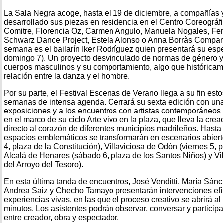
La Sala Negra acoge, hasta el 19 de diciembre, a compañías 
desarrollado sus piezas en residencia en el Centro Coreográ
Comitre, Florencia Oz, Carmen Angulo, Manuela Nogales, Fe
Schwarz Dance Project, Estela Alonso o Anna Borràs Company, 
semana es el bailarín Iker Rodríguez quien presentará su espe
domingo 7). Un proyecto desvinculado de normas de género y 
cuerpos masculinos y su comportamiento, algo que históricam
relación entre la danza y el hombre.
Por su parte, el Festival Escenas de Verano llega a su fin es
semanas de intensa agenda. Cerrará su sexta edición con una
exposiciones y a los encuentros con artistas contemporáneos 
en el marco de su ciclo Arte vivo en la plaza, que lleva la cr
directo al corazón de diferentes municipios madrileños. Hasta
espacios emblemáticos se transformarán en escenarios abierto
4, plaza de la Constitución), Villaviciosa de Odón (viernes 5, p
Alcalá de Henares (sábado 6, plaza de los Santos Niños) y Vil
del Arroyo del Tesoro).
En esta última tanda de encuentros, José Venditti, María Sá
Andrea Saiz y Checho Tamayo presentarán intervenciones e
experiencias vivas, en las que el proceso creativo se abrirá al
minutos. Los asistentes podrán observar, conversar y participa
entre creador, obra y espectador.