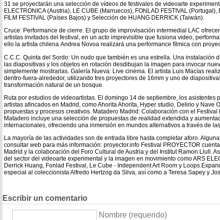
31 se proyectarán una selección de vídeos de festivales de videoarte experiment
ELECTRONICA (Austria), LE CUBE (Marruecos), FONLAD FESTIVAL (Portugal),
FILM FESTIVAL (Países Bajos) y Selección de HUANG DERRICK (Taiwán).
Cruce: Performance de cierre. El grupo de improvisación intermedial LAC ofrecer
artistas invitados del festival, en un acto imprevisible que fusiona video, perform
ello la artista chilena Andrea Novoa realizará una performance fílmica con proy
C.C.C. Quinta del Sordo: Un nudo que también es una estrella. Una instalación d
las diapositivas y los objetos en rotación desdibujan la imagen para invocar nuev
simplemente mostrarlas. Galería Nueva: Live cinema. El artista Luis Macías realiz
dentro-fuera-alrededor, utilizando tres proyectores de 16mm y uno de diapositiva
transformación natural de un bosque.
Ruta por estudios de videoartistas. El domingo 14 de septiembre, los asistentes p
artistas afincados en Madrid, como Ahorita Ahorita, Hyper studio, Delirio y Nave 
propuestas y procesos creativos. Matadero Madrid: Colaboración con el Festival
Matadero incluye una selección de propuestas de realidad extendida y aumentad
internacionales, ofreciendo una inmersión en mundos alternativos a través de la
La mayoría de las actividades son de entrada libre hasta completar aforo. Alguna
consultar web para más información: proyector.info Festival PROYECTOR cuent
Madrid y la colaboración del Foro Cultural de Austria y del Institut Ramon Llull. 
del sector del videoarte experimental y la imagen en movimiento como ARS E
Derrick Huang, Fonlad Festival, Le Cube - Independent Art Room y Loops.Expan
especial al coleccionista Alfredo Hertzog da Silva, así como a Teresa Sapey y Jo
Escribir un comentario
Nombre (requerido)