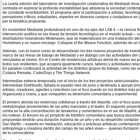
La cuarta edición del laboratorio de investigación colaborativa de Medialab lleva 
centrada en explorar la profunda inestabilidad que atraviesa la sociedad cont
de constante incertidumbre. El programa abre la participación a artistas, tecnól
pensadores críticos, estudiantes, expertos en diversos campos y ciudadanos en 
por la temática propuesta.
En noviembre Medialab profundizará en uno de los ejes del LAB 4 —la ciencia fic
intervención poética en las líneas de tensión tecnológica en el mundo actual— con
diseñadores holandeses Metahaven, que se materializará en una instalación del 
Hometown y un nuevo encargo: Collapse of the Weave Function, además de un ta
Además, con el nuevo curso se desarrollarán los tres nuevos proyectos de invest
marco de las líneas de trabajo de Medialab y en diálogo con las actividades del
vinculadas al mismo. En el Centro de residencias artísticas abrirá de nuevo las 
todos sus residentes, que acogerá igualmente cursos, talleres y actividades relaci
En paralelo continuará la actividad de los distintos grupos de trabajo, como las 
Costura Remake, CoderDojo y The Things Network.
Intermediae estrena temporada con el inicio de los tres proyectos seleccionados
Intermediae Distribuido, fallada el pasado mes de junio y destinada a apoyar proy
artistas, creadores, agentes y colectivos con el foco puesto en los distritos más
Arganzuela y Usera, y que comparten su dimensión comunitaria y experimental.
El primero aborda las violencias cotidianas a través del deporte, con el foco pue
metodologías provenientes de las artes marciales y el teatro. El segundo proyecto
centra en la alta concentración de tanatorios y cementerios en el sur de Madrid
los rodean. El tercero es un proyecto de fotolibro comunitario que busca documen
propuestas tendrán una duración máxima de un año y en su desarrollo contarán
San Martín —experta en mediación, educación y prácticas artísticas contempo
antropóloga y creadora dentro del campo de las artes vivas—, quienes formaron 
de la convocatoria.