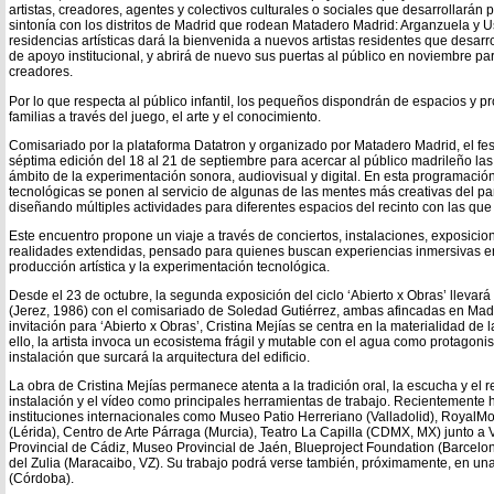
artistas, creadores, agentes y colectivos culturales o sociales que desarrollarán
sintonía con los distritos de Madrid que rodean Matadero Madrid: Arganzuela y Us
residencias artísticas dará la bienvenida a nuevos artistas residentes que desar
de apoyo institucional, y abrirá de nuevo sus puertas al público en noviembre par
creadores.
Por lo que respecta al público infantil, los pequeños dispondrán de espacios y p
familias a través del juego, el arte y el conocimiento.
Comisariado por la plataforma Datatron y organizado por Matadero Madrid, el fes
séptima edición del 18 al 21 de septiembre para acercar al público madrileño la
ámbito de la experimentación sonora, audiovisual y digital. En esta programación
tecnológicas se ponen al servicio de algunas de las mentes más creativas del pa
diseñando múltiples actividades para diferentes espacios del recinto con las qu
Este encuentro propone un viaje a través de conciertos, instalaciones, exposicio
realidades extendidas, pensado para quienes buscan experiencias inmersivas en 
producción artística y la experimentación tecnológica.
Desde el 23 de octubre, la segunda exposición del ciclo ‘Abierto x Obras’ llevará l
(Jerez, 1986) con el comisariado de Soledad Gutiérrez, ambas afincadas en Madr
invitación para ‘Abierto x Obras’, Cristina Mejías se centra en la materialidad de
ello, la artista invoca un ecosistema frágil y mutable con el agua como protagoni
instalación que surcará la arquitectura del edificio.
La obra de Cristina Mejías permanece atenta a la tradición oral, la escucha y el rel
instalación y el vídeo como principales herramientas de trabajo. Recientemente 
instituciones internacionales como Museo Patio Herreriano (Valladolid), RoyalMou
(Lérida), Centro de Arte Párraga (Murcia), Teatro La Capilla (CDMX, MX) junto a
Provincial de Cádiz, Museo Provincial de Jaén, Blueproject Foundation (Barcel
del Zulia (Maracaibo, VZ). Su trabajo podrá verse también, próximamente, en una
(Córdoba).