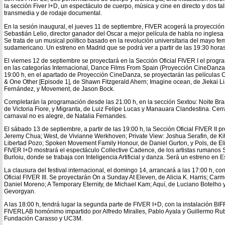
la sección Fiver I+D, un espectáculo de cuerpo, música y cine en directo y dos ta
transmedia y de rodaje documental.
En la sesión inaugural, el jueves 11 de septiembre, FIVER acogerá la proyección 
Sebastián Lelio, director ganador del Oscar a mejor película de habla no inglesa
Se trata de un musical político basado en la revolución universitaria del mayo fe
sudamericano. Un estreno en Madrid que se podrá ver a partir de las 19:30 horas
El viernes 12 de septiembre se proyectará en la Sección Oficial FIVER I el progr
en las categorías Internacional, Dance Films From Spain (Proyección CineDanza)
19:00 h, en el apartado de Proyección CineDanza, se proyectarán las películas Ca
& One Other [Episode 1], de Shawn Fitzgerald Ahern; Imagine ocean, de Jiekai L
Fernández, y Movement, de Jason Bock.
Completarán la programación desde las 21:00 h, en la sección Sextou: Noite Bras
de Victoria Fiore, y Migranta, de Luiz Felipe Lucas y Manauara Clandestina. Cerra
carnaval no es alegre, de Natalia Fernandes.
El sábado 13 de septiembre, a partir de las 19:00 h, la Sección Oficial FIVER II p
Jeremy Chua; West, de Vivianne Werkhoven; Private View: Joshua Serafin, de Kit
Libertad Pozo; Spoken Movement Family Honour, de Daniel Gurton, y Pols, de Elis
FIVER I+D mostrará el espectáculo Collective Cadence, de los artistas rumano
Burloiu, donde se trabaja con Inteligencia Artificial y danza. Será un estreno en 
La clausura del festival internacional, el domingo 14, arrancará a las 17:00 h, c
Oficial FIVER III. Se proyectarán On a Sunday At Eleven, de Alicia K. Harris; C
Daniel Moreno; A Temporary Eternity, de Michael Kam; Aquí, de Luciano Botelho 
Gevorgyan.
A las 18:00 h, tendrá lugar la segunda parte de FIVER I+D, con la instalación B
FIVERLAB homónimo impartido por Alfredo Miralles, Pablo Ayala y Guillermo Rub
Fundación Carasso y UC3M.