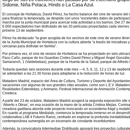
Sidonie, Niña Polaca, Hinds o La Casa Azul.
El concejal de Hortaleza, David Pérez, ha hecho balance del cine de verano del di
para finalizar la temporada, se despide con unos “excelentes datos de participac
marcha por la junta municipal para acercar esta actividad a los barrios. Del 27 d
6.000 espectadores han disfrutado de las 20 películas proyectadas cada viernes y
próximo 13 de septiembre.
Pérez ha destacado “la gran acogida de los vecinos de este cine de verano itin
de la Junta Municipal de Hortaleza con la cultura abierta “a través de iniciativas 
cercanas para disfrutar en familia”.
Por primera vez, el cine de verano de Hortaleza se ha proyectado en seis ubicaci
Paco Caño, parque de los Guardias Civiles David Pérez y Miguel Ángel Gonzále
Samaranch, 1 (Valdebebas), parque de la Huerta de la Salud, parque de Alfredo
Todavía quedan seis sesiones durante este mes —4, 5, 6, 11, 12 y 13 de septie
se adelantan a las 21:30 horas para adaptarse a la reducción de horas de luz.
Matadero Madrid, espacio del Área de Cultura, Turismo y Deporte del Ayuntamien
vacaciones con algunas de sus grandes citas anuales, como son L.E.V. Matadero, 
Realidades Extendidas; y Animario, Festival Internacional de Animación Contem
Cineteca.
A partir del 23 de octubre, Matadero Madrid acogerá la segunda exposición site 
‘Abierto x Obras’, en esa ocasión de la mano de la artista Cristina Mejías. Comis
creadora gaditana aborda este proyecto invocando un ecosistema frágil y mutabl
En cuanto al programa Medialab, comienza la temporada inmerso en el desarrollo
colaborativa LAB 4 Futuros Raros, centrado en explorar la profunda inestabilidad
contemporánea sumergida en un escenario de constante incertidumbre.
Además, la convocatoria Intermediae Distribuido apoyará tres proyectos culturales