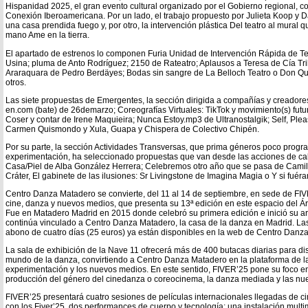
Hispanidad 2025, el gran evento cultural organizado por el Gobierno regional, c
Conexión Iberoamericana. Por un lado, el trabajo propuesto por Julieta Koop y Da
una casa prendida fuego y, por otro, la intervención plástica Del teatro al mural q
mano Ame en la tierra.
El apartado de estrenos lo componen Furia Unidad de Intervención Rápida de T
Usina; pluma de Anto Rodríguez; 2150 de Rateatro; Aplausos a Teresa de Cía Tri
Araraquara de Pedro Berdäyes; Bodas sin sangre de La Belloch Teatro o Don Quij
otros.
Las siete propuestas de Emergentes, la sección dirigida a compañías y creadore
en.com (bate) de 26demarzo; Coreografías Virtuales: TikTok y movimiento(s) futu
Coser y contar de Irene Maquieira; Nunca Estoy.mp3 de Ultranostalgik; Self, Ple
Carmen Quismondo y Xula, Guapa y Chispera de Colectivo Chipén.
Por su parte, la sección Actividades Transversas, que prima géneros poco progra
experimentación, ha seleccionado propuestas que van desde las acciones de cal
Casa/Piel de Alba González Herrera; Celebremos otro año que se pasa de Camila
Cráter, El gabinete de las ilusiones: Sr Livingstone de Imagina Magia o Y si fuér
Centro Danza Matadero se convierte, del 11 al 14 de septiembre, en sede de FIVE
cine, danza y nuevos medios, que presenta su 13ª edición en este espacio del Ár
Fue en Matadero Madrid en 2015 donde celebró su primera edición e inició su a
continúa vinculado a Centro Danza Matadero, la casa de la danza en Madrid. Las 
abono de cuatro días (25 euros) ya están disponibles en la web de Centro Danz
La sala de exhibición de la Nave 11 ofrecerá más de 400 butacas diarias para disf
mundo de la danza, convirtiendo a Centro Danza Matadero en la plataforma de l
experimentación y los nuevos medios. En este sentido, FIVER’25 pone su foco en l
producción del género del cinedanza o coreocinema, la danza mediada y las nue
FIVER’25 presentará cuatro sesiones de películas internacionales llegadas de c
con los Fiver’25, dos performances de cuerpo y tecnología; una instalación multi