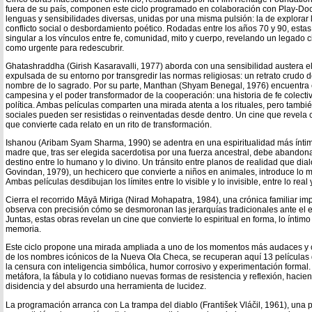
fuera de su país, componen este ciclo programado en colaboración con Play-Doc.
lenguas y sensibilidades diversas, unidas por una misma pulsión: la de explorar 
conflicto social o desbordamiento poético. Rodadas entre los años 70 y 90, esta
singular a los vínculos entre fe, comunidad, mito y cuerpo, revelando un legado
como urgente para redescubrir.
Ghatashraddha (Girish Kasaravalli, 1977) aborda con una sensibilidad austera e
expulsada de su entorno por transgredir las normas religiosas: un retrato crudo de
nombre de lo sagrado. Por su parte, Manthan (Shyam Benegal, 1976) encuentra 
campesina y el poder transformador de la cooperación: una historia de fe colecti
política. Ambas películas comparten una mirada atenta a los rituales, pero tambi
sociales pueden ser resistidas o reinventadas desde dentro. Un cine que revela 
que convierte cada relato en un rito de transformación.
Ishanou (Aribam Syam Sharma, 1990) se adentra en una espiritualidad más íntima
madre que, tras ser elegida sacerdotisa por una fuerza ancestral, debe abandona
destino entre lo humano y lo divino. Un tránsito entre planos de realidad que d
Govindan, 1979), un hechicero que convierte a niños en animales, introduce lo 
Ambas películas desdibujan los límites entre lo visible y lo invisible, entre lo real 
Cierra el recorrido Māyā Miriga (Nirad Mohapatra, 1984), una crónica familiar i
observa con precisión cómo se desmoronan las jerarquías tradicionales ante e
Juntas, estas obras revelan un cine que convierte lo espiritual en forma, lo íntimo e
memoria.
Este ciclo propone una mirada ampliada a uno de los momentos más audaces y cr
de los nombres icónicos de la Nueva Ola Checa, se recuperan aquí 13 películas 
la censura con inteligencia simbólica, humor corrosivo y experimentación formal.
metáfora, la fábula y lo cotidiano nuevas formas de resistencia y reflexión, hacie
disidencia y del absurdo una herramienta de lucidez.
La programación arranca con La trampa del diablo (František Vláčil, 1961), una 