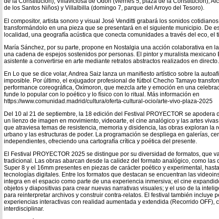
de la Constitución), Villaviciosa de Odón (viernes 5, plaza de la Constitución), 
de los Santos Niños) y Villalbilla (domingo 7, parque del Arroyo del Tesoro).
El compositor, artista sonoro y visual José Venditti grabará los sonidos cotidiano
transformándolo en una pieza que se presentará en el siguiente municipio. De es
localidad, una geografía acústica que conecta comunidades a través del eco, el 
María Sánchez, por su parte, propone en Nostalgia una acción colaborativa en la 
una cadena de espejos sostenidos por personas. El pintor y muralista mexicano 
asistente a convertirse en arte mediante retratos abstractos realizados en directo.
En Lo que se dice volar, Andrea Saiz lanza un manifiesto artístico sobre la autoaf
imposible. Por último, el exjugador profesional de fútbol Checho Tamayo transfo
performance coreográfica, Oxímoron, que mezcla arte y emoción en una celebra
funde lo popular con lo poético y lo físico con lo ritual. Más información en
https://www.comunidad.madrid/cultura/oferta-cultural-ocio/arte-vivo-plaza-2025
Del 10 al 21 de septiembre, la 18 edición del Festival PROYECTOR se apodera d
un lienzo de imagen en movimiento, videoarte, el cine analógico y las artes vivas
que atraviesa temas de resistencia, memoria y disidencia, las obras exploran la r
urbano y las estructuras de poder. La programación se despliega en galerías, cen
independientes, ofreciendo una cartografía crítica y poética del presente.
El Festival PROYECTOR 2025 se distingue por su diversidad de formatos, que va
tradicional. Las obras abarcan desde la calidez del formato analógico, como las di
Super 8 y el 16mm presentes en piezas de carácter poético y experimental, hasta
tecnologías digitales. Entre los formatos que destacan se encuentran las videoin
integra en el espacio como parte de una experiencia inmersiva; el cine expandi
objetos y diapositivas para crear nuevas narrativas visuales; y el uso de la intelige
para reinterpretar archivos y construir contra-relatos. El festival también incluye 
experiencias interactivas con realidad aumentada y extendida (Recorrido OFF), 
interdisciplinar.