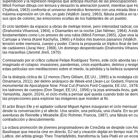
superstición y la represión religiosa que anticipa muchas de las preocupaciones d
Miloš Forman dibuja con ternura y desazón la alienación juvenil, mientras que 
Chytilová, 1963) confronta el universo doméstico femenino con una mirada libre de
máxima expresión en Un día, un gato (Vojtěch Jasný, 1963), fábula política en la
sus ojos de colores, las emociones ocultas de los habitantes de un pueblo.
El ciclo también da espacio a obras de metraje breve, pero intensidad radical, c
(Drahomíra Vihanová, 1964), o Diamantes en la noche (Jan Němec, 1964). A esto
fundamentales como Los amores de una rubia (Miloš Forman,1965), ¡Que viva la 
Carruaje a Viena (Karel Kachyňa, 1966) y A todos mis buenos paisanos (Vojtěch 
tensión entre memoria, cuerpo y poder. Cierra la propuesta un tríptico final de be
de cadáveres (Juraj Herz, 1968), Un domingo desperdiciado (Drahomíra Vihanov
las maravillas (Jaromil Jireš, 1970).
Comisariado por el crítico cultural Felipe Rodríguez Torres, este ciclo aborda las
imaginado el colapso: invasiones, pandemias, crisis espirituales, delirios y resi
estas películas son meditaciones sobre el miedo, la pérdida y la belleza suspend
De la distopía cíclica de 12 monos (Terry Gilliam, EE.UU., 1995) a la nostalgia có
Dinamarca, 2011); del delirio anárquico de Week-end (Jean-Luc Godard, Francia-It
monumental de Apocalypse Now: Final Cut (Francis Ford Coppola, EE.UU., 1978
los ladrones de cuerpos (Don Siegel, EE.UU., 1956) y la joya animada Anzu, ga
Yamashita, Japón, 2024), el ciclo invita a pensar qué queda cuando todo se d
las proyecciones para explorar las imágenes que resisten al fin.
El actor Brays Efe y el agitador cultural Miguel Agnes inauguran el ciclo mensual
desde la conversación y el afecto. Una sesión, una película, una charla. En su pr
aventuras de Reinette y Mirabelle (Éric Rohmer, Francia, 1987), una fábula en c
contradicción y descubrimiento.
La octava promoción de jóvenes programadores de CineZeta se despide con Axia
Basilisque que mezcla cine en directo, DJ set y creación digital en tiempo real. Por
Lattice, del artista griego Theo Triantafyllidis, transforma la Sala Plató en un ec