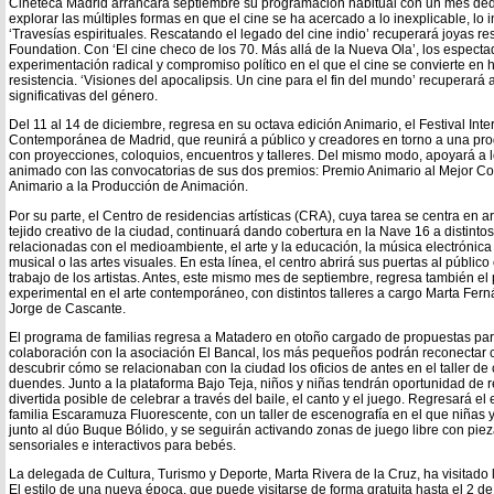
Cineteca Madrid arrancará septiembre su programación habitual con un mes dedi
explorar las múltiples formas en que el cine se ha acercado a lo inexplicable, lo in
‘Travesías espirituales. Rescatando el legado del cine indio’ recuperará joyas re
Foundation. Con ‘El cine checo de los 70. Más allá de la Nueva Ola’, los espect
experimentación radical y compromiso político en el que el cine se convierte en
resistencia. ‘Visiones del apocalipsis. Un cine para el fin del mundo’ recuperará
significativas del género.
Del 11 al 14 de diciembre, regresa en su octava edición Animario, el Festival In
Contemporánea de Madrid, que reunirá a público y creadores en torno a una pro
con proyecciones, coloquios, encuentros y talleres. Del mismo modo, apoyará a l
animado con las convocatorias de sus dos premios: Premio Animario al Mejor C
Animario a la Producción de Animación.
Por su parte, el Centro de residencias artísticas (CRA), cuya tarea se centra en a
tejido creativo de la ciudad, continuará dando cobertura en la Nave 16 a distinto
relacionadas con el medioambiente, el arte y la educación, la música electrónica
musical o las artes visuales. En esta línea, el centro abrirá sus puertas al públi
trabajo de los artistas. Antes, este mismo mes de septiembre, regresa también e
experimental en el arte contemporáneo, con distintos talleres a cargo Marta Fer
Jorge de Cascante.
El programa de familias regresa a Matadero en otoño cargado de propuestas par
colaboración con la asociación El Bancal, los más pequeños podrán reconectar c
descubrir cómo se relacionaban con la ciudad los oficios de antes en el taller d
duendes. Junto a la plataforma Bajo Teja, niños y niñas tendrán oportunidad de 
divertida posible de celebrar a través del baile, el canto y el juego. Regresará e
familia Escaramuza Fluorescente, con un taller de escenografía en el que niñas 
junto al dúo Buque Bólido, y se seguirán activando zonas de juego libre con pi
sensoriales e interactivos para bebés.
La delegada de Cultura, Turismo y Deporte, Marta Rivera de la Cruz, ha visitado
El estilo de una nueva época, que puede visitarse de forma gratuita hasta el 2 d