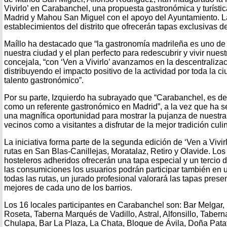
Vivirlo’ en Carabanchel, una propuesta gastronómica y turísti
Madrid y Mahou San Miguel con el apoyo del Ayuntamiento. La
establecimientos del distrito que ofrecerán tapas exclusivas d
Maíllo ha destacado que “la gastronomía madrileña es uno de 
nuestra ciudad y el plan perfecto para redescubrir y vivir nuest
concejala, “con ‘Ven a Vivirlo’ avanzamos en la descentralizac
distribuyendo el impacto positivo de la actividad por toda la c
talento gastronómico”.
Por su parte, Izquierdo ha subrayado que “Carabanchel, es dec
como un referente gastronómico en Madrid”, a la vez que ha s
una magnífica oportunidad para mostrar la pujanza de nuestra h
vecinos como a visitantes a disfrutar de la mejor tradición culina
La iniciativa forma parte de la segunda edición de ‘Ven a Vivir
rutas en San Blas-Canillejas, Moratalaz, Retiro y Olavide. Lo
hosteleros adheridos ofrecerán una tapa especial y un tercio
las consumiciones los usuarios podrán participar también en 
todas las rutas, un jurado profesional valorará las tapas presen
mejores de cada uno de los barrios.
Los 16 locales participantes en Carabanchel son: Bar Melgar, 
Roseta, Taberna Marqués de Vadillo, Astral, Alfonsillo, Taberna
Chulapa, Bar La Plaza, La Chata, Bloque de Ávila, Doña Pat