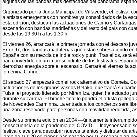
algunas de las bandas más destacadas del panorama español 
Organizado por la Junta Municipal de Villaverde, el festival 
a artistas emergentes con nombres ya consolidados de la esce
esta edición, destacan las actuaciones de Cariño y Carlangas
escenario con bandas madrileñas y del resto del país con cuat
desde las 19:30 h a las 1:30 h.
El viernes 26, arrancará la primera jornada con el descaro juv
Error 97, dos bandas madrileñas que están sobresaliendo en
España con su mezcla de indie rock y punk. Tras ellos, será e
han convertido en un imprescindible de los festivales español
derrochar energía sobre el escenario. Cerrará el viernes la ac
femenina Cariño.
El sábado 27 empezará con el rock alternativo de Cometa. Co
actuaciones de los grupos vascos Belako, que traerá su partic
Tulsa, el proyecto liderado por Miren Iza, quien ha actuado ju
durante su carrera. El broche final lo pondrá el artista galle
de Novedades Carminha. La entrada a los conciertos será libre
una zona reservada para personas con movilidad reducida, as
Desde su primera edición en 2004 —únicamente interrumpido
consecuencia de la pandemia del COVID—, Indyspensable s
festival clave para descubrir nuevos talentos y disfrutar de art
largo de sus 20 ediciones han pasado por su escenario grupo