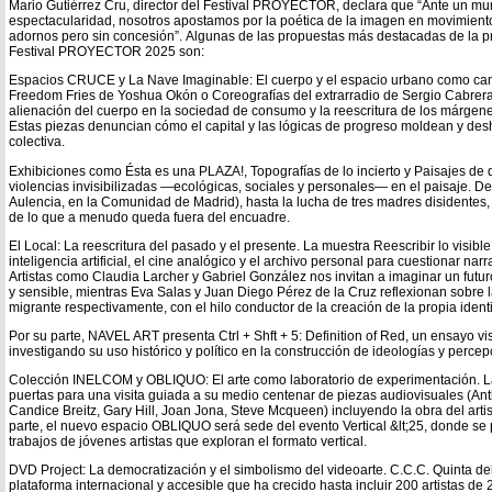
Mario Gutiérrez Cru, director del Festival PROYECTOR, declara que “Ante un mu
espectacularidad, nosotros apostamos por la poética de la imagen en movimiento
adornos pero sin concesión”. Algunas de las propuestas más destacadas de la 
Festival PROYECTOR 2025 son:
Espacios CRUCE y La Nave Imaginable: El cuerpo y el espacio urbano como ca
Freedom Fries de Yoshua Okón o Coreografías del extrarradio de Sergio Cabrera
alienación del cuerpo en la sociedad de consumo y la reescritura de los márgene
Estas piezas denuncian cómo el capital y las lógicas de progreso moldean y des
colectiva.
Exhibiciones como Ésta es una PLAZA!, Topografías de lo incierto y Paisajes de d
violencias invisibilizadas —ecológicas, sociales y personales— en el paisaje. De
Aulencia, en la Comunidad de Madrid), hasta la lucha de tres madres disidentes, 
de lo que a menudo queda fuera del encuadre.
El Local: La reescritura del pasado y el presente. La muestra Reescribir lo visible
inteligencia artificial, el cine analógico y el archivo personal para cuestionar nar
Artistas como Claudia Larcher y Gabriel González nos invitan a imaginar un futur
y sensible, mientras Eva Salas y Juan Diego Pérez de la Cruz reflexionan sobre 
migrante respectivamente, con el hilo conductor de la creación de la propia ident
Por su parte, NAVEL ART presenta Ctrl + Shft + 5: Definition of Red, un ensayo vis
investigando su uso histórico y político en la construcción de ideologías y percep
Colección INELCOM y OBLIQUO: El arte como laboratorio de experimentación. 
puertas para una visita guiada a su medio centenar de piezas audiovisuales (An
Candice Breitz, Gary Hill, Joan Jona, Steve Mcqueen) incluyendo la obra del artis
parte, el nuevo espacio OBLIQUO será sede del evento Vertical &lt;25, donde se
trabajos de jóvenes artistas que exploran el formato vertical.
DVD Project: La democratización y el simbolismo del videoarte. C.C.C. Quinta d
plataforma internacional y accesible que ha crecido hasta incluir 200 artistas de