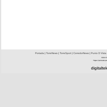
Portada
|
TorreNews
|
TorreSport
|
CorredorNews
|
Punto D Vista
©2010 El 
Página Optimizada par
digitalt