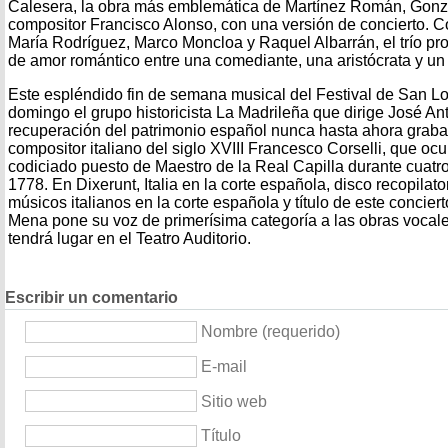
Calesera, la obra más emblemática de Martínez Román, Gonzál
compositor Francisco Alonso, con una versión de concierto. C
María Rodríguez, Marco Moncloa y Raquel Albarrán, el trío pro
de amor romántico entre una comediante, una aristócrata y un l
Este espléndido fin de semana musical del Festival de San Lor
domingo el grupo historicista La Madrileña que dirige José A
recuperación del patrimonio español nunca hasta ahora graba
compositor italiano del siglo XVIII Francesco Corselli, que ocu
codiciado puesto de Maestro de la Real Capilla durante cuatr
1778. En Dixerunt, Italia en la corte española, disco recopilator
músicos italianos en la corte española y título de este conciert
Mena pone su voz de primerísima categoría a las obras vocales
tendrá lugar en el Teatro Auditorio.
Escribir un comentario
Nombre (requerido)
E-mail
Sitio web
Título