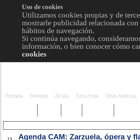
Uso de cookies
Utilizamos cookies propias y de terce
mostrarle publicidad relacionada con 
hábitos de navegación.
Si continúa navegando, consideramos
información, o bien conocer cómo cam
cookies
Portada
Torrejón
Alcalá
Zona Este
Otras Noticias
TRENDING
Púnica
Metro
Choniblog
MetroEst
Agenda CAM: Zarzuela, ópera y f
AGO
13