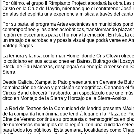
Por último, el grupo Il Rimpianto Project abordará la obra Las 
Cristo en la Cruz de Haydn, mientras que el contratenor José
En alas del espíritu una experiencia mística a través del canto
Por su parte, el programa Artes escénicas en municipios pondrá
contemporáneo y las artes acrobáticas, transformando plazas 
región en escenarios para el humor y la emoción. En Isla, la
un trabajo de acrobacia y poesía visual que podrá verse en A
Valdepiélagos.
La ternura y la risa conforman Home, donde Cris Clown ofrec
lo cotidiano en sus actuaciones en Batres, Buitrago del Lozoy
Stock, de Edu Manazas, desplegará su energía circense en 
Sierra.
Desde Galicia, Xampatito Pato presentará en Cervera de Buit
combinación de clown y precisión coreográfica. Cerrando el f
Circus Band ofrecerá Trasbordo, un espectáculo que une músi
circo en Montejo de la Sierra y Horcajo de la Sierra-Aoslos.
La Red de Teatros de la Comunidad de Madrid presenta Máxi
de la compañía homónima que tendrá lugar en la Plaza de Pica
Cine de Verano continúa su propuesta cinematográfica en plaza
de numerosos municipios de la región, con una cuidada selec
para todos los públicos. Esta semana, localidades como Chap