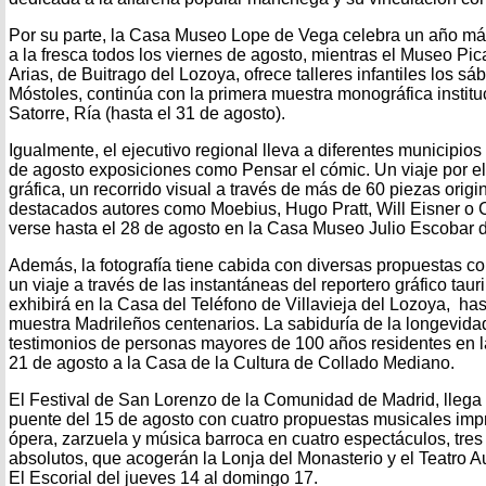
Por su parte, la Casa Museo Lope de Vega celebra un año má
a la fresca todos los viernes de agosto, mientras el Museo P
Arias, de Buitrago del Lozoya, ofrece talleres infantiles los
Móstoles, continúa con la primera muestra monográfica instit
Satorre, Ría (hasta el 31 de agosto).
Igualmente, el ejecutivo regional lleva a diferentes municipios
de agosto exposiciones como Pensar el cómic. Un viaje por el 
gráfica, un recorrido visual a través de más de 60 piezas orig
destacados autores como Moebius, Hugo Pratt, Will Eisner o
verse hasta el 28 de agosto en la Casa Museo Julio Escobar 
Además, la fotografía tiene cabida con diversas propuestas c
un viaje a través de las instantáneas del reportero gráfico taur
exhibirá en la Casa del Teléfono de Villavieja del Lozoya, has
muestra Madrileños centenarios. La sabiduría de la longevida
testimonios de personas mayores de 100 años residentes en la 
21 de agosto a la Casa de la Cultura de Collado Mediano.
El Festival de San Lorenzo de la Comunidad de Madrid, lleg
puente del 15 de agosto con cuatro propuestas musicales imp
ópera, zarzuela y música barroca en cuatro espectáculos, tres
absolutos, que acogerán la Lonja del Monasterio y el Teatro 
El Escorial del jueves 14 al domingo 17.