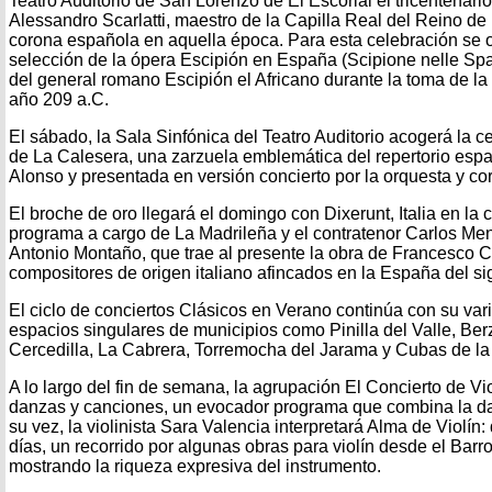
Teatro Auditorio de San Lorenzo de El Escorial el tricentenari
Alessandro Scarlatti, maestro de la Capilla Real del Reino de 
corona española en aquella época. Para esta celebración se o
selección de la ópera Escipión en España (Scipione nelle Sp
del general romano Escipión el Africano durante la toma de l
año 209 a.C.
El sábado, la Sala Sinfónica del Teatro Auditorio acogerá la c
de La Calesera, una zarzuela emblemática del repertorio esp
Alonso y presentada en versión concierto por la orquesta y c
El broche de oro llegará el domingo con Dixerunt, Italia en la 
programa a cargo de La Madrileña y el contratenor Carlos Men
Antonio Montaño, que trae al presente la obra de Francesco Co
compositores de origen italiano afincados en la España del sig
El ciclo de conciertos Clásicos en Verano continúa con su var
espacios singulares de municipios como Pinilla del Valle, Be
Cercedilla, La Cabrera, Torremocha del Jarama y Cubas de la
A lo largo del fin de semana, la agrupación El Concierto de Vi
danzas y canciones, un evocador programa que combina la da
su vez, la violinista Sara Valencia interpretará Alma de Violín:
días, un recorrido por algunas obras para violín desde el Barro
mostrando la riqueza expresiva del instrumento.