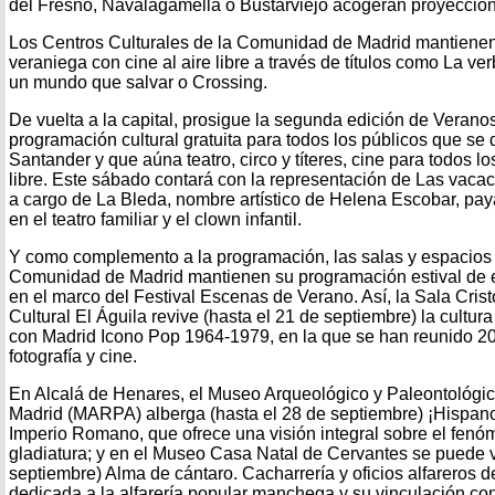
del Fresno, Navalagamella o Bustarviejo acogerán proyeccion
Los Centros Culturales de la Comunidad de Madrid mantiene
veraniega con cine al aire libre a través de títulos como La v
un mundo que salvar o Crossing.
De vuelta a la capital, prosigue la segunda edición de Verano
programación cultural gratuita para todos los públicos que se 
Santander y que aúna teatro, circo y títeres, cine para todos lo
libre. Este sábado contará con la representación de Las vac
a cargo de La Bleda, nombre artístico de Helena Escobar, pa
en el teatro familiar y el clown infantil.
Y como complemento a la programación, las salas y espacios c
Comunidad de Madrid mantienen su programación estival de e
en el marco del Festival Escenas de Verano. Así, la Sala Cristó
Cultural El Águila revive (hasta el 21 de septiembre) la cultur
con Madrid Icono Pop 1964-1979, en la que se han reunido 2
fotografía y cine.
En Alcalá de Henares, el Museo Arqueológico y Paleontológi
Madrid (MARPA) alberga (hasta el 28 de septiembre) ¡Hispano
Imperio Romano, que ofrece una visión integral sobre el fenóm
gladiatura; y en el Museo Casa Natal de Cervantes se puede vi
septiembre) Alma de cántaro. Cacharrería y oficios alfareros 
dedicada a la alfarería popular manchega y su vinculación con