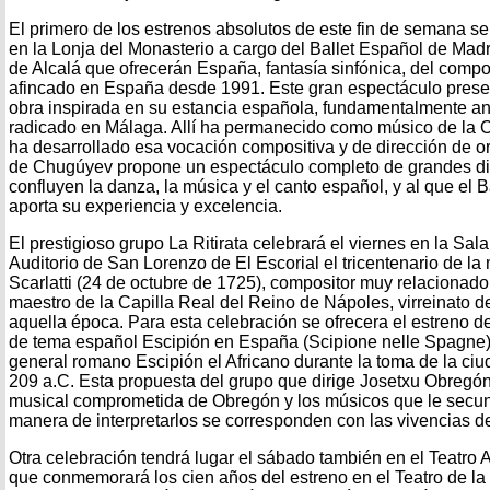
El primero de los estrenos absolutos de este fin de semana se
en la Lonja del Monasterio a cargo del Ballet Español de Mad
de Alcalá que ofrecerán España, fantasía sinfónica, del comp
afincado en España desde 1991. Este gran espectáculo pres
obra inspirada en su estancia española, fundamentalmente an
radicado en Málaga. Allí ha permanecido como músico de la Or
ha desarrollado esa vocación compositiva y de dirección de o
de Chugúyev propone un espectáculo completo de grandes d
confluyen la danza, la música y el canto español, y al que el
aporta su experiencia y excelencia.
El prestigioso grupo La Ritirata celebrará el viernes en la Sa
Auditorio de San Lorenzo de El Escorial el tricentenario de l
Scarlatti (24 de octubre de 1725), compositor muy relacionad
maestro de la Capilla Real del Reino de Nápoles, virreinato 
aquella época. Para esta celebración se ofrecera el estreno d
de tema español Escipión en España (Scipione nelle Spagne)
general romano Escipión el Africano durante la toma de la ci
209 a.C. Esta propuesta del grupo que dirige Josetxu Obregó
musical comprometida de Obregón y los músicos que le secund
manera de interpretarlos se corresponden con las vivencias d
Otra celebración tendrá lugar el sábado también en el Teatro 
que conmemorará los cien años del estreno en el Teatro de la