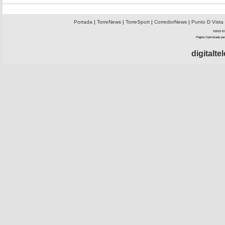
Portada
|
TorreNews
|
TorreSport
|
CorredorNews
|
Punto D Vista
©2010 El 
Página Optimizada par
digitalt