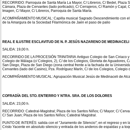
RECORRIDO: Parroquia de Santa María La Mayor, C/ Libreros, C/ Bedel, Plaza S
Cámara, Plaza de Cervantes (lado porticado), C/ Cerrajeros, C/ Ramón y Cajal, C
Imagen, C/ Mayor, C/ Libreros, Parroquia de Santa María.
ACOMPAÑAMIENTO MUSICAL: Capilla musical Sagrado Descendimiento con el pa
de la Amargura de la Sociedad Filarmónica de Jaén el paso de palio
REAL E ILUSTRE ESCLAVITUD DE N. P. JESÚS NAZARENO DE MEDINACELI 
SALIDA: 19,00 h.
RECORRIDO DE LA PROCESIÓN TRINITARIA Antiguo Colegio de San Ciriaco y S
Colegio de Málaga (c/ Colegios, 2), C/ de los Colegios, Glorieta de Aguadores, C/
San Diego, Plaza de San Diego (zona central frente a la fachada de la Universid
Cervantes (lado del Casino), Pza. Rodríguez Marín, C/ de los Colegios, Colegio
ACOMPAÑAMIENTO MUSICAL: Agrupación Musical Jesús de Medinaceli de Alca
COFRADÍA DEL STO. ENTIERRO Y NTRA. SRA. DE LOS DOLORES
SALIDA: 23,00 h.
RECORRIDO: Catedral-Magistral; Plaza de los Santos Niños; C/ Mayor; C/ Cervan
C/ San Juan; Plaza de los Santos Niños; Catedral Magistral.
PUNTO DE INTERÉS: salida con el "Juramento de Silencio"; en el regreso y en la 
Cristo Yacente en absoluto silencio y entrada de los anderos de espaldas y a toq