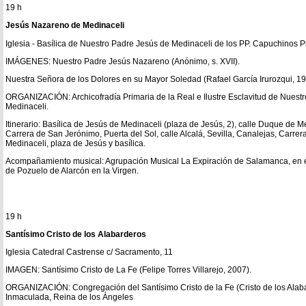
19 h
Jesús Nazareno de Medinaceli
Iglesia - Basílica de Nuestro Padre Jesús de Medinaceli de los PP. Capuchinos 
IMÁGENES: Nuestro Padre Jesús Nazareno (Anónimo, s. XVII).
Nuestra Señora de los Dolores en su Mayor Soledad (Rafael García Irurozqui, 19
ORGANIZACIÓN: Archicofradía Primaria de la Real e Ilustre Esclavitud de Nues
Medinaceli.
Itinerario: Basílica de Jesús de Medinaceli (plaza de Jesús, 2), calle Duque de M
Carrera de San Jerónimo, Puerta del Sol, calle Alcalá, Sevilla, Canalejas, Carre
Medinaceli, plaza de Jesús y basílica.
Acompañamiento musical: Agrupación Musical La Expiración de Salamanca, en el 
de Pozuelo de Alarcón en la Virgen.
19 h
Santísimo Cristo de los Alabarderos
Iglesia Catedral Castrense c/ Sacramento, 11
IMAGEN: Santísimo Cristo de La Fe (Felipe Torres Villarejo, 2007).
ORGANIZACIÓN: Congregación del Santísimo Cristo de la Fe (Cristo de los Alab
Inmaculada, Reina de los Ángeles