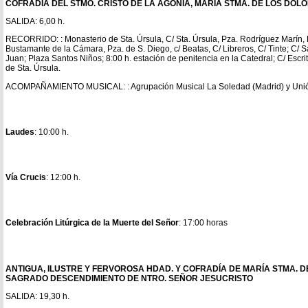
COFRADÍA DEL STMO. CRISTO DE LA AGONÍA, MARÍA STMA. DE LOS DOL
SALIDA: 6,00 h.
RECORRIDO: : Monasterio de Sta. Úrsula, C/ Sta. Úrsula, Pza. Rodríguez Marín, P
Bustamante de la Cámara, Pza. de S. Diego, c/ Beatas, C/ Libreros, C/ Tinte; C/ 
Juan; Plaza Santos Niños; 8:00 h. estación de penitencia en la Catedral; C/ Escri
de Sta. Úrsula.
ACOMPAÑAMIENTO MUSICAL: : Agrupación Musical La Soledad (Madrid) y Unión
Laudes
: 10:00 h.
Vía Crucis
: 12:00 h.
Celebración Litúrgica de la Muerte del Señor
: 17:00 horas
ANTIGUA, ILUSTRE Y FERVOROSA HDAD. Y COFRADÍA DE MARÍA STMA. 
SAGRADO DESCENDIMIENTO DE NTRO. SEÑOR JESUCRISTO
SALIDA: 19,30 h.