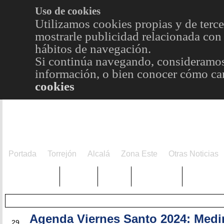
Uso de cookies
Utilizamos cookies propias y de terce
mostrarle publicidad relacionada con 
hábitos de navegación.
Si continúa navegando, consideramos
información, o bien conocer cómo cam
cookies
Portada
Torrejón
Alcalá
Zona Este
Otras Noticias
TRENDING
Púnica
Metro
Choniblog
MetroEst
Agenda Viernes Santo 2024: Medin
MAR
29