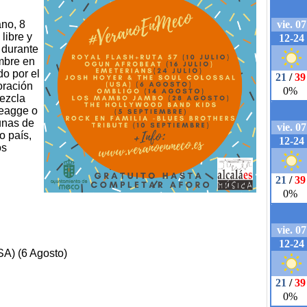
ano, 8
libre y
 durante
mbre en
do por el
oración
mezcla
Reagge o
unas de
o país,
os
A) (6 Agosto)