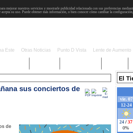
para mejorar nuestros servicios y mostrarle publicidad relacionada con sus preferencias mediante
 acepta su uso. Puede obtener más información, o bien conocer cómo cambiar la configuración
na Este
Otras Noticias
Punto D Vista
Lente de Aumento
Choniblog
MetroEste
Semana Santa
Sucesos
El T
ñana sus conciertos de
os de