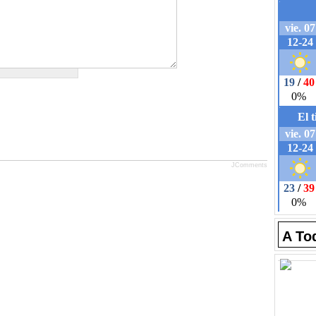
JComments
A To