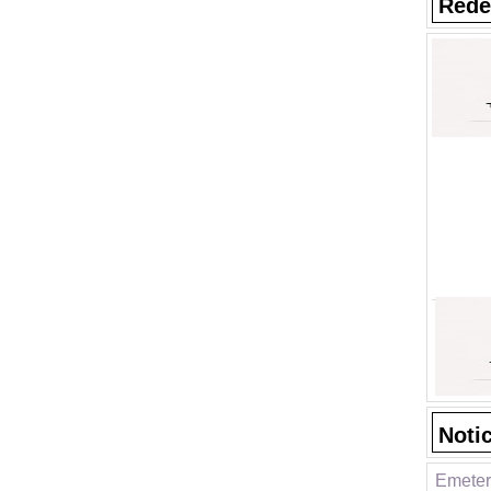
Rede
Noti
Emeter