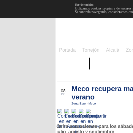
Uso de cookies
Utilizamos cookies propias y de terceros 
Si continúa navegando, consideramos que
Portada
Torrejón
Alcalá
Zo
TRENDING
Púnica
Metro
Meco recupera ma
JUL
08
verano
2021
Zona Este
-
Meco
Ocho actuaciones para los sábad
julio, agosto y septiembre