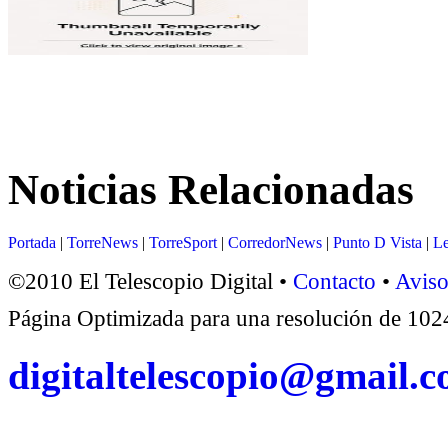
Noticias Relacionadas
Portada
|
TorreNews
|
TorreSport
|
CorredorNews
|
Punto D Vista
|
Le
©2010 El Telescopio Digital •
Contacto
•
Aviso
Página Optimizada para una resolución de 1
digitaltelescopio@gmail.