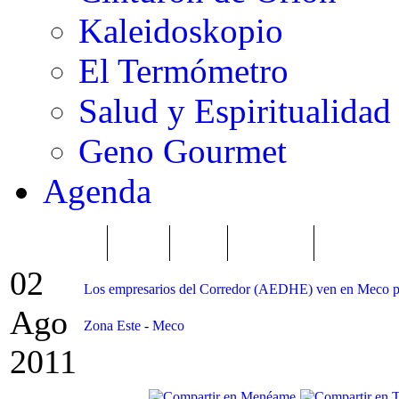
Kaleidoskopio
El Termómetro
Salud y Espiritualidad
Geno Gourmet
Agenda
TRENDING
Púnica
Metro
Choniblog
MetroEste
02
Los empresarios del Corredor (AEDHE) ven en Meco pot
Ago
Zona Este
-
Meco
2011