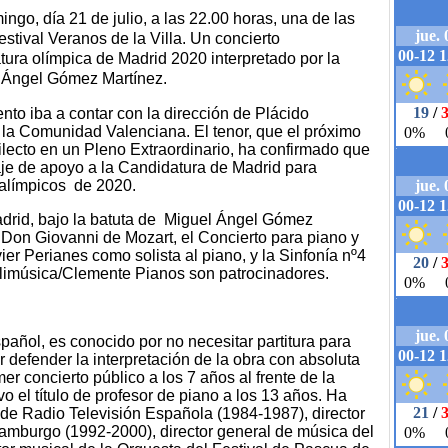
go, día 21 de julio, a las 22.00 horas, una de las
stival Veranos de la Villa. Un concierto
tura olímpica de Madrid 2020 interpretado por la
 Ángel Gómez Martínez.
to iba a contar con la dirección de Plácido
 la Comunidad Valenciana. El tenor, que el próximo
ilecto en un Pleno Extraordinario, ha confirmado que
je de apoyo a la Candidatura de Madrid para
ralímpicos de 2020.
drid, bajo la batuta de Miguel Ángel Gómez
e Don Giovanni de Mozart, el Concierto para piano y
er Perianes como solista al piano, y la Sinfonía nº4
limúsica/Clemente Pianos son patrocinadores.
pañol, es conocido por no necesitar partitura para
or defender la interpretación de la obra con absoluta
imer concierto público a los 7 años al frente de la
 el título de profesor de piano a los 13 años. Ha
 de Radio Televisión Española (1984-1987), director
 Hamburgo (1992-2000), director general de música del