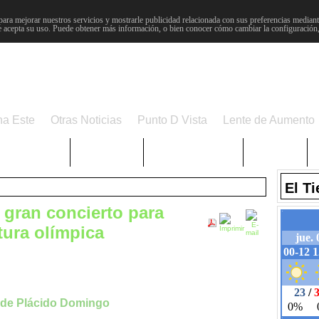
para mejorar nuestros servicios y mostrarle publicidad relacionada con sus preferencias mediante
 acepta su uso. Puede obtener más información, o bien conocer cómo cambiar la configuración
na Este
Otras Noticias
Punto D Vista
Lente de Aumento
Choniblog
MetroEste
Semana Santa
Sucesos
El T
 gran concierto para
tura olímpica
, de Plácido Domingo