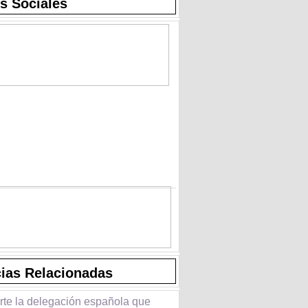
s Sociales
cias Relacionadas
rte la delegación española que