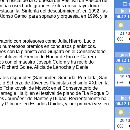
tor musical de la Orquesta del Festival de Pascua de
n ha cosechado grandes éxitos en su trayectoria
tacan la ‘Sinfonía del descubrimiento', en 1992, las
lonso Gamo' para soprano y orquesta, en 1996, y la
torio con profesores como Julia Hierro, Lucio
 numerosos premios en concursos pianísticos.
es con la pianista Ana Guijarro en el Conservatorio
e obtuvo el Premio de Honor de Fin de Carrera.
os con el maestro Joseph Colom y ha recibido
Richard Golee, Alicia de Larrocha y Daniel
onales españoles (Santander, Granada, Perelada, San
iclo Scherzo de Jóvenes Pianistas del siglo XXI; en la
 Tchaikovski de Moscú; en el Conservatorio de
Carnegie Hall); en el festival de piano de "La Roque D
lles Journées" de Nantes y Bilbao. Recientemente ha
a y Gilmore, en Estados Unidos, y, por primera vez, en