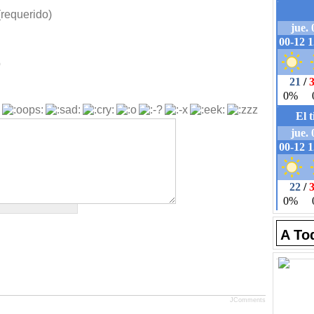
requerido)
b
A To
JComments