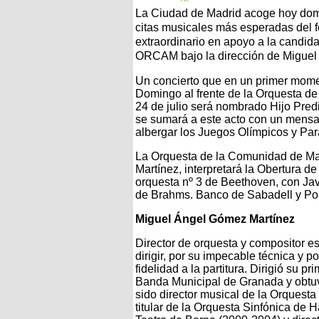
La Ciudad de Madrid acoge hoy domin
citas musicales más esperadas del fe
extraordinario en apoyo a la candida
ORCAM bajo la dirección de Miguel
Un concierto que en un primer momen
Domingo al frente de la Orquesta de
24 de julio será nombrado Hijo Pred
se sumará a este acto con un mensa
albergar los Juegos Olímpicos y Pa
La Orquesta de la Comunidad de Ma
Martínez, interpretará la Obertura d
orquesta nº 3 de Beethoven, con Javi
de Brahms. Banco de Sabadell y Po
Miguel Ángel Gómez Martínez
Director de orquesta y compositor es
dirigir, por su impecable técnica y p
fidelidad a la partitura. Dirigió su pr
Banda Municipal de Granada y obtuvo
sido director musical de la Orquesta
titular de la Orquesta Sinfónica de