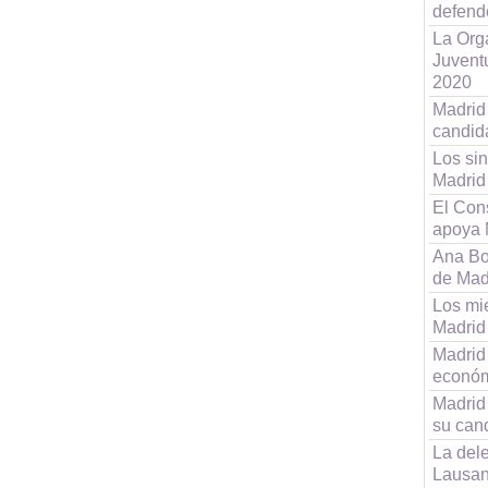
defend
La Org
Juvent
2020
Madrid
candid
Los si
Madrid
El Con
apoya 
Ana Bot
de Mad
Los mi
Madrid
Madrid
económ
Madrid 
su cand
La del
Lausa