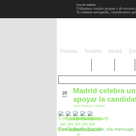
Uso de cookies
Utilizamos cookies propias y de terceros 
Si continúa navegando, consideramos que
Portada
Torrejón
Alcalá
Zo
TRENDING
Púnica
Metro
Madrid celebra un
JUL
20
apoyar la candida
2013
Otras Noticias
-
Madrid
Con la participación, vía mensaje