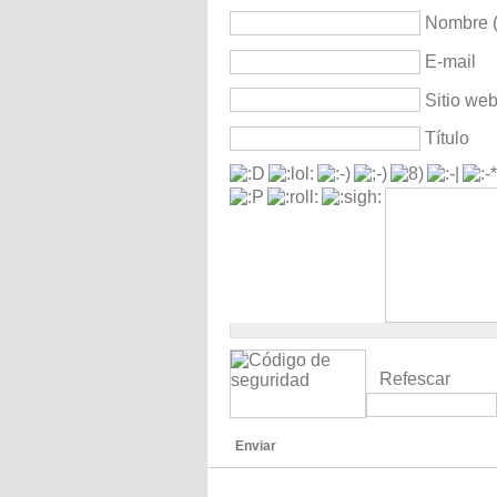
Nombre (
E-mail
Sitio we
Título
Refescar
Enviar