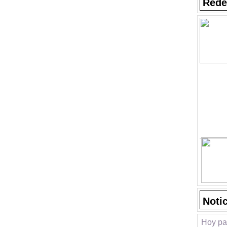
Rede
Noti
Hoy pa