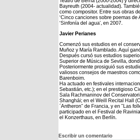
Teatro de Berna (2000-2004) y direc
Bayreuth (2004- actualidad). Tambié
como compositor. Entre sus obras des
‘Cinco canciones sobre poemas de A
‘Sinfonía del agua', en 2007.
Javier Perianes
Comenzó sus estudios en el conserva
Muñoz y María Ramblado. Aquí ganó
Después cursó sus estudios superior
Superior de Música de Sevilla, dond
Posteriormente prosiguió sus estudi
valiosos consejos de maestros como 
Barenboim.
Ha actuado en festivales internaci
Sebastián, etc.); en el prestigioso C
Sala Rachmaninov del Conservatorio
Shanghái; en el Weill Recital Hall (
´Antheron" de Francia, y en "Las fo
participado en el Festival de Ravini
el Konzerthaus, en Berlín.
Escribir un comentario