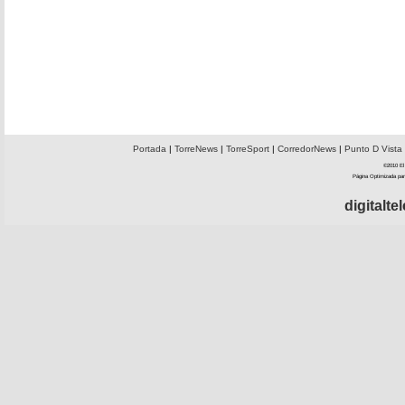
Portada
|
TorreNews
|
TorreSport
|
CorredorNews
|
Punto D Vista
©2010 El 
Página Optimizada par
digitalt