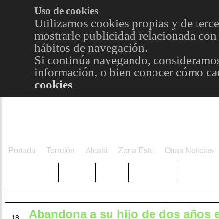
Uso de cookies
Utilizamos cookies propias y de terce
mostrarle publicidad relacionada con 
hábitos de navegación.
Si continúa navegando, consideramos
información, o bien conocer cómo cam
cookies
Portada
Torrejón
Alcalá
Zona Este
Otras Noticias
TRENDING
Púnica
Metro
Choniblog
MetroEst
Abandona a su hijo de dos años en
MAY
18