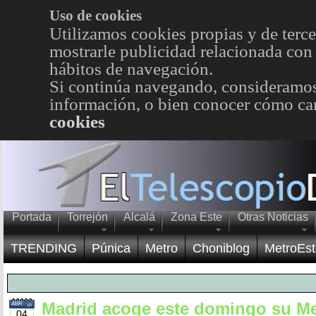
Uso de cookies
Utilizamos cookies propias y de terce
mostrarle publicidad relacionada con 
hábitos de navegación.
Si continúa navegando, consideramos
información, o bien conocer cómo cam
cookies
Portada
Torrejón
Alcalá
Zona Este
Otras Noticias
TRENDING
Púnica
Metro
Choniblog
MetroEst
Madrid acoge este domingo su M
ABR
04