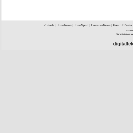
Portada
|
TorreNews
|
TorreSport
|
CorredorNews
|
Punto D Vista
©2010 El 
Página Optimizada par
digitalt