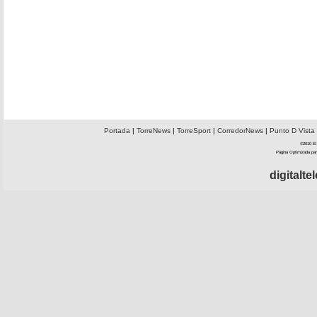
Portada
|
TorreNews
|
TorreSport
|
CorredorNews
|
Punto D Vista
©2010 El 
Página Optimizada par
digitalt