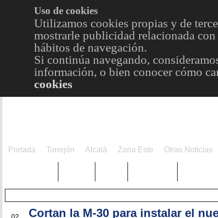
Uso de cookies
Utilizamos cookies propias y de terce
mostrarle publicidad relacionada con 
hábitos de navegación.
Si continúa navegando, consideramos
información, o bien conocer cómo cam
cookies
Portada
Torrejón
Alcalá
Zona Este
Otras Noticias
TRENDING
Púnica
Metro
Choniblog
MetroEst
Cortan la M-30 para instalar el nu
DIC
02