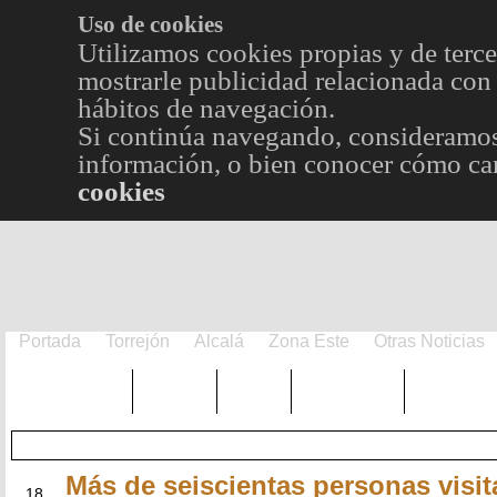
Uso de cookies
Utilizamos cookies propias y de terce
mostrarle publicidad relacionada con 
hábitos de navegación.
Si continúa navegando, consideramos
información, o bien conocer cómo cam
cookies
Portada
Torrejón
Alcalá
Zona Este
Otras Noticias
TRENDING
Púnica
Metro
Choniblog
MetroEst
Más de seiscientas personas visi
MAY
18