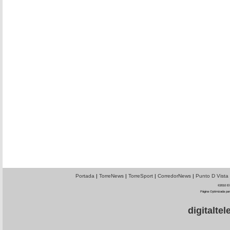
Portada
|
TorreNews
|
TorreSport
|
CorredorNews
|
Punto D Vista
©2010 El 
Página Optimizada par
digitalt