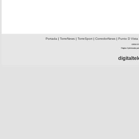
Portada
|
TorreNews
|
TorreSport
|
CorredorNews
|
Punto D Vista
©2010 El 
Página Optimizada par
digitalt