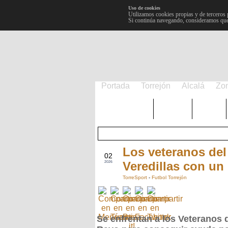
Uso de cookies
Utilizamos cookies propias y de terceros 
Si continúa navegando, consideramos que
Portada
Torrejón
Alcalá
Zo
TRENDING
Púnica
Metro
Los veteranos del
ENE
02
Veredillas con un 
2026
TorreSport
-
Futbol Torrejón
Se enfrentan a los Veteranos 