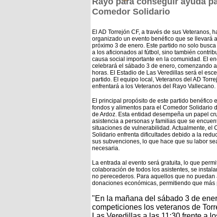
Rayo para conseguir ayuda pa
Comedor Solidario
El AD Torrejón CF, a través de sus Veteranos, h
organizado un evento benéfico que se llevará a
próximo 3 de enero. Este partido no solo busca
a los aficionados al fútbol, sino también contrib
causa social importante en la comunidad.
El en
celebrará el sábado 3 de enero, comenzando a
horas.
El Estadio de Las Veredillas será el esce
partido.
El equipo local, Veteranos del AD Torre
enfrentará a los Veteranos del Rayo Vallecano.
El principal propósito de este partido benéfico 
fondos y alimentos para el Comedor Solidario d
de Ardoz. Esta entidad desempeña un papel cru
asistencia a personas y familias que se encuen
situaciones de vulnerabilidad. Actualmente, e
Solidario enfrenta dificultades debido a la redu
sus subvenciones, lo que hace que su labor s
necesaria.
La entrada al evento será gratuita, lo que per
colaboración de todos los asistentes, se insta
no perecederos.
Para aquellos que no puedan as
donaciones económicas, permitiendo que más p
"En la mañana del sábado 3 de ener
competiciones los veteranos de Torre
Las Veredillas a las 11:30 frente a 