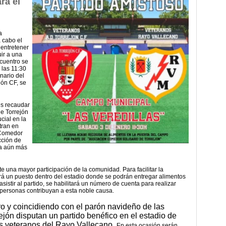
ra el
a
 cabo el
 entretener
uir a una
cuentro se
 las 11:30
nario del
jón CF, se
es recaudar
e Torrejón
cial en la
tran en
l Comedor
cción de
ea aún más
mite una mayor participación de la comunidad.
Para facilitar la
lará un puesto dentro del estadio donde se podrán entregar alimentos
istir al partido, se habilitará un número de cuenta para realizar
ersonas contribuyan a esta noble causa.
o y coincidiendo con el parón navideño de las
jón disputan un partido benéfico en el estadio de
los veteranos del Rayo Vallecano.
En esta ocasión serán