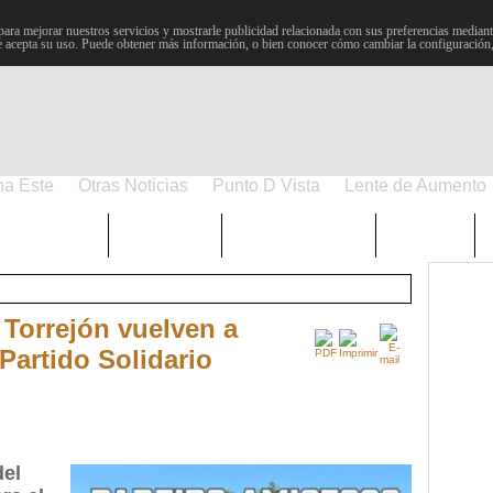
para mejorar nuestros servicios y mostrarle publicidad relacionada con sus preferencias mediante
 acepta su uso. Puede obtener más información, o bien conocer cómo cambiar la configuración
na Este
Otras Noticias
Punto D Vista
Lente de Aumento
Choniblog
MetroEste
Semana Santa
Sucesos
 Torrejón vuelven a
Partido Solidario
del