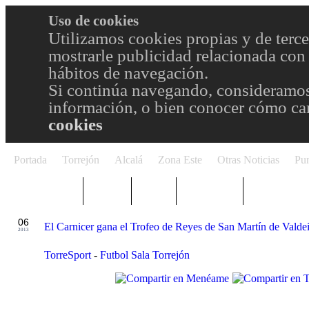
Uso de cookies
Utilizamos cookies propias y de terce
mostrarle publicidad relacionada con 
hábitos de navegación.
Si continúa navegando, consideramos
información, o bien conocer cómo cam
cookies
Portada
Torrejón
Alcalá
Zona Este
Otras Noticias
Pun
TRENDING
Púnica
Metro
Choniblog
MetroEste
ENE
06
El Carnicer gana el Trofeo de Reyes de San Martín de Valdei
2013
TorreSport
-
Futbol Sala Torrejón