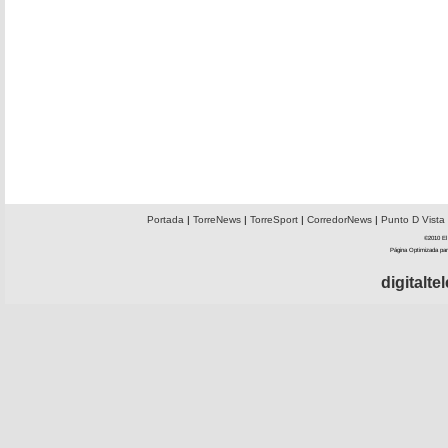
Portada
|
TorreNews
|
TorreSport
|
CorredorNews
|
Punto D Vista
©2010 El 
Página Optimizada par
digitalt