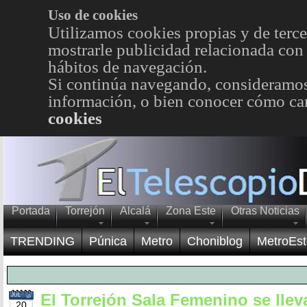
Uso de cookies
Utilizamos cookies propias y de terce
mostrarle publicidad relacionada con 
hábitos de navegación.
Si continúa navegando, consideramos
información, o bien conocer cómo cam
cookies
Portada
Torrejón
Alcalá
Zona Este
Otras Noticias
TRENDING
Púnica
Metro
Choniblog
MetroEst
El Torrejón Sala Femenino se llev
JUL
20