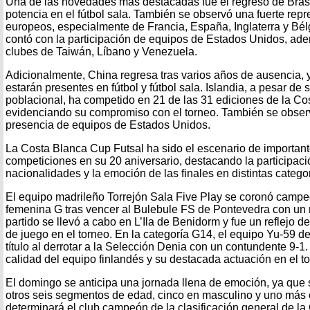
Una de las novedades más destacadas fue el regreso de Bras
potencia en el fútbol sala. También se observó una fuerte rep
europeos, especialmente de Francia, España, Inglaterra y Bélg
contó con la participación de equipos de Estados Unidos, ad
clubes de Taiwán, Líbano y Venezuela.
Adicionalmente, China regresa tras varios años de ausencia, 
estarán presentes en fútbol y fútbol sala. Islandia, a pesar d
poblacional, ha competido en 21 de las 31 ediciones de la Co
evidenciando su compromiso con el torneo. También se observ
presencia de equipos de Estados Unidos.
La Costa Blanca Cup Futsal ha sido el escenario de importan
competiciones en su 20 aniversario, destacando la participac
nacionalidades y la emoción de las finales en distintas catego
El equipo madrileño Torrejón Sala Five Play se coronó campe
femenina G tras vencer al Bulebule FS de Pontevedra con un 
partido se llevó a cabo en L’Ila de Benidorm y fue un reflejo de
de juego en el torneo. En la categoría G14, el equipo Yu-59 de
título al derrotar a la Selección Denia con un contundente 9-1.
calidad del equipo finlandés y su destacada actuación en el t
El domingo se anticipa una jornada llena de emoción, ya que s
otros seis segmentos de edad, cinco en masculino y uno más
determinará el club campeón de la clasificación general de la