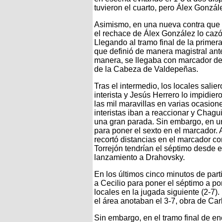
tuvieron el cuarto, pero Álex Gonzál
Asimismo, en una nueva contra que di
el rechace de Álex González lo cazó 
Llegando al tramo final de la primera
que definió de manera magistral ant
manera, se llegaba con marcador de 0
de la Cabeza de Valdepeñas.
Tras el intermedio, los locales sali
interista y Jesús Herrero lo impidier
las mil maravillas en varias ocasio
interistas iban a reaccionar y Chagui
una gran parada. Sin embargo, en un
para poner el sexto en el marcador. 
recortó distancias en el marcador co
Torrejón tendrían el séptimo desde e
lanzamiento a Drahovsky.
En los últimos cinco minutos de part
a Cecilio para poner el séptimo a por
locales en la jugada siguiente (2-7)
el área anotaban el 3-7, obra de Car
Sin embargo, en el tramo final de en