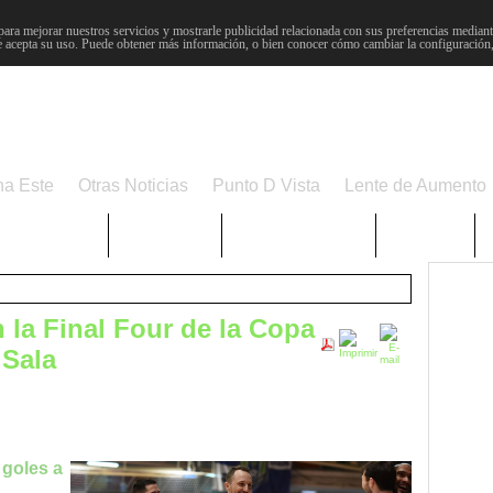
para mejorar nuestros servicios y mostrarle publicidad relacionada con sus preferencias mediante
 acepta su uso. Puede obtener más información, o bien conocer cómo cambiar la configuración
na Este
Otras Noticias
Punto D Vista
Lente de Aumento
Choniblog
MetroEste
Semana Santa
Sucesos
n la Final Four de la Copa
 Sala
 goles a