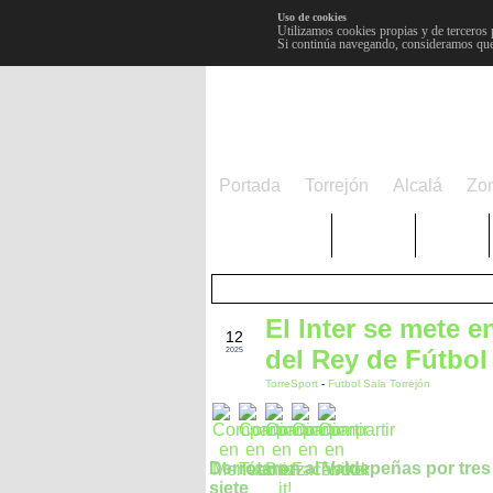
Uso de cookies
Utilizamos cookies propias y de terceros 
Si continúa navegando, consideramos que
Portada
Torrejón
Alcalá
Zo
TRENDING
Púnica
Metro
El Inter se mete e
FEB
12
del Rey de Fútbol
2025
TorreSport
-
Futbol Sala Torrejón
Derrotaron al Valdepeñas por tres
siete