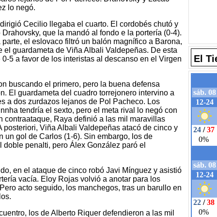
ez lo negó.
rigió Cecilio llegaba el cuarto. El cordobés chutó y
Drahovsky, que la mandó al fondo e la portería (0-4).
 parte, el eslovaco filtró un balón magnífico a Barona,
e el guardameta de Viña Albali Valdepeñas. De esta
El T
-5 a favor de los interistas al descanso en el Virgen
eron buscando el primero, pero la buena defensa
on. El guardameta del cuadro torrejonero intervino a
nes a dos zurdazos lejanos de Pol Pacheco. Los
nnha tendría el sexto, pero el meta rival lo negó con
 contraataque, Raya definió a las mil maravillas
A posteriori, Viña Albali Valdepeñas atacó de cinco y
n un gol de Carlos (1-6). Sin embargo, los de
l doble penalti, pero Álex González paró el
ido, en el ataque de cinco robó Javi Mínguez y asistió
tería vacía. Eloy Rojas volvió a anotar para los
. Pero acto seguido, los manchegos, tras un barullo en
los.
cuentro, los de Alberto Riquer defendieron a las mil