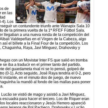
tos de
r en las
dad
-4). Los
onseguir un contundente triunfo ante Wanapix Sala 10
do de la primera vuelta de la 1ª RFEF Fútbol Sala.
er llegaban a una nueva ronda de la competición del
 Albali Valdepeñas en el Virgen de la Cabeza, algo
 así el billete a la Final Four de la competición. Los
(2), Chaguinha, Raya, Javi Mínguez, Drahovsky y
chegas con un Movistar Inter FS que salió en tromba
e se iba a traducir en el primer tanto del partido.
ante del guardameta rival ni se lo pensó, golpeó de
ro (0-1). Acto seguido, José Raya tendría el 0-2, pero
l instante, en el minuto dos de juego, de nuevo
 Chaguinha la mandó al fondo de las mallas para poner
a.
 Lucão se vistió de mago y asistió a Javi Mínguez,
la escuadra para hacer el tercero. Los de Riquer eran
los locales reaccionaron y Jesús Herrero apareció
sparos lejanos de Pol Pacheco. Drahovsky y Lucão