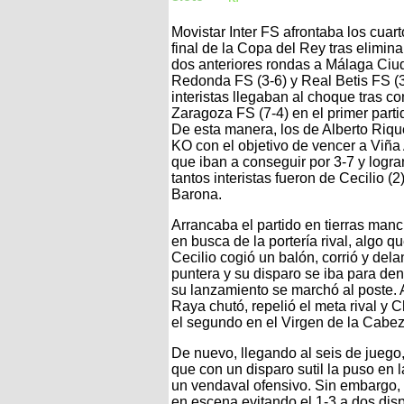
Movistar Inter FS afrontaba los cuar
final de la Copa del Rey tras elimina
dos anteriores rondas a Málaga Ciu
Redonda FS (3-6) y Real Betis FS (3
interistas llegaban al choque tras c
Zaragoza FS (7-4) en el primer parti
De esta manera, los de Alberto Riqu
KO con el objetivo de vencer a Viña
que iban a conseguir por 3-7 y logran
tantos interistas fueron de Cecilio 
Barona.
Arrancaba el partido en tierras man
en busca de la portería rival, algo qu
Cecilio cogió un balón, corrió y del
puntera y su disparo se iba para dent
su lanzamiento se marchó al poste. A
Raya chutó, repelió el meta rival y
el segundo en el Virgen de la Cabez
De nuevo, llegando al seis de juego,
que con un disparo sutil la puso en 
un vendaval ofensivo. Sin embargo, 
en escena evitando el 1-3 a dos di