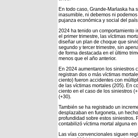
En todo caso, Grande-Marlaska ha se
inasumible, ni debemos ni podemos a
pujanza económica y social del país,
2024 ha tenido un comportamiento irre
el primer trimestre, las víctimas mor
diseñar un plan de choque que sirvió 
segundo y tercer trimestre, sin apen
de forma destacada en el último trime
menos que el año anterior.
En 2024 aumentaron los siniestros c
registran dos o más víctimas mortales
ciento) fueron accidentes con múltipl
de las víctimas mortales (205). En
ciento en el caso de los siniestros (
(+30).
También se ha registrado un increme
desplazaban en furgoneta, un hecho
profundidad sobre estos siniestros. 
contabilizó víctima mortal alguna en s
Las vías convencionales siguen regis