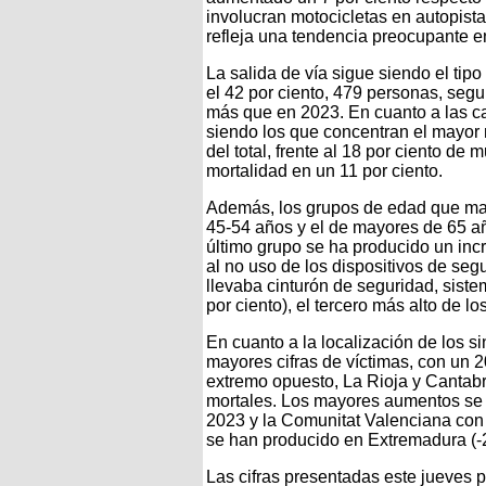
involucran motocicletas en autopista
refleja una tendencia preocupante en
La salida de vía sigue siendo el tipo
el 42 por ciento, 479 personas, segui
más que en 2023. En cuanto a las ca
siendo los que concentran el mayor 
del total, frente al 18 por ciento de
mortalidad en un 11 por ciento.
Además, los grupos de edad que mayo
45-54 años y el de mayores de 65 añ
último grupo se ha producido un inc
al no uso de los dispositivos de seg
llevaba cinturón de seguridad, siste
por ciento), el tercero más alto de lo
En cuanto a la localización de los si
mayores cifras de víctimas, con un 20
extremo opuesto, La Rioja y Cantabr
mortales. Los mayores aumentos se 
2023 y la Comunitat Valenciana con
se han producido en Extremadura (-2
Las cifras presentadas este jueves 