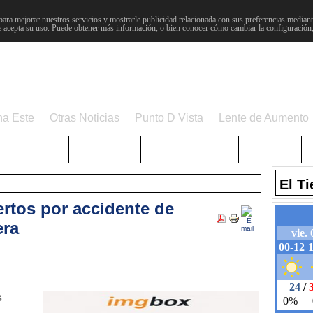
para mejorar nuestros servicios y mostrarle publicidad relacionada con sus preferencias mediante
 acepta su uso. Puede obtener más información, o bien conocer cómo cambiar la configuración
na Este
Otras Noticias
Punto D Vista
Lente de Aumento
Choniblog
MetroEste
Semana Santa
Sucesos
El T
ertos por accidente de
era
s