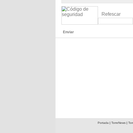
Refescar
Enviar
Portada
|
TorreNews
|
Tor