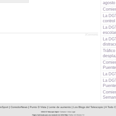
agosto
Comien
La DGT
contro
La DGT
escola
JComments
La DGT
distrac
Tráfico
despla
Comienz
Puente
La DGT
La DGT
Puente
Comien
Seman
reSport
|
CorredorNews
|
Punto D Vista
|
Lente de aumento
|
Los Blogs del Telescopio
|
A Todo C
©2010 El Telescopio Digital •
Contacto
•
Aviso Legal
Página Optimizada para una resolución de 1024x768px
Firefox 3.6
Chrome 7.0