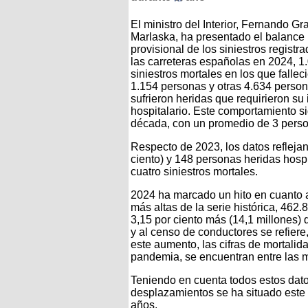
El ministro del Interior, Fernando Gr
Marlaska, ha presentado el balance
provisional de los siniestros registr
las carreteras españolas en 2024, 1
siniestros mortales en los que fallec
1.154 personas y otras 4.634 perso
sufrieron heridas que requirieron su
hospitalario. Este comportamiento si
década, con un promedio de 3 person
Respecto de 2023, los datos refleja
ciento) y 148 personas heridas hospi
cuatro siniestros mortales.
2024 ha marcado un hito en cuanto a l
más altas de la serie histórica, 462
3,15 por ciento más (14,1 millones) 
y al censo de conductores se refiere
este aumento, las cifras de mortalid
pandemia, se encuentran entre las m
Teniendo en cuenta todos estos datos
desplazamientos se ha situado este 2
años.