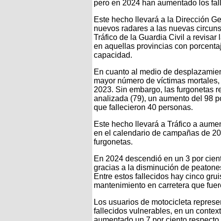
pero en 2024 han aumentado los falle
Este hecho llevará a la Dirección Ge
nuevos radares a las nuevas circunst
Tráfico de la Guardia Civil a revisar
en aquellas provincias con porcentaj
capacidad.
En cuanto al medio de desplazamient
mayor número de víctimas mortales, el
2023. Sin embargo, las furgonetas reg
analizada (79), un aumento del 98 po
que fallecieron 40 personas.
Este hecho llevará a Tráfico a aument
en el calendario de campañas de 20
furgonetas.
En 2024 descendió en un 3 por ciento
gracias a la disminución de peatones
Entre estos fallecidos hay cinco gru
mantenimiento en carretera que fuer
Los usuarios de motocicleta represen
fallecidos vulnerables, en un contex
aumentado un 7 por ciento respecto 