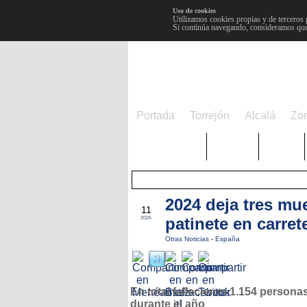
Uso de cookies
Utilizamos cookies propias y de terceros 
Si continúa navegando, consideramos que
Portada
Torrejón
Alcalá
Zo
TRENDING
Púnica
Metro
2024 deja tres mu
ENE
11
patinete en carret
2025
Otras Noticias
-
España
En total fallecieron 1.154 persona
durante el año