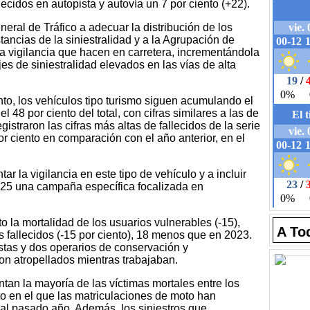
cidos en autopista y autovía un 7 por ciento (+22).
neral de Tráfico a adecuar la distribución de los
ancias de la siniestralidad y a la Agrupación de
 la vigilancia que hacen en carretera, incrementándola
es de siniestralidad elevados en las vías de alta
o, los vehículos tipo turismo siguen acumulando el
 48 por ciento del total, con cifras similares a las de
istraron las cifras más altas de fallecidos de la serie
r ciento en comparación con el año anterior, en el
ar la vigilancia en este tipo de vehículo y a incluir
25 una campaña específica focalizada en
 la mortalidad de los usuarios vulnerables (-15),
A To
 fallecidos (-15 por ciento), 18 menos que en 2023.
istas y dos operarios de conservación y
on atropellados mientras trabajaban.
tan la mayoría de las víctimas mortales entre los
to en el que las matriculaciones de moto han
al pasado año. Además, los siniestros que