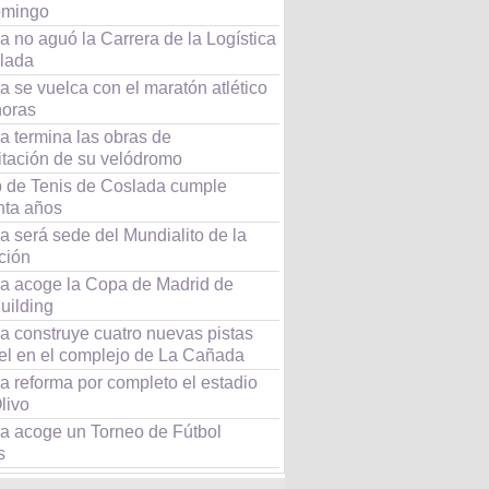
omingo
ia no aguó la Carrera de la Logística
lada
 se vuelca con el maratón atlético
horas
a termina las obras de
itación de su velódromo
b de Tenis de Coslada cumple
nta años
a será sede del Mundialito de la
ción
a acoge la Copa de Madrid de
uilding
a construye cuatro nuevas pistas
el en el complejo de La Cañada
a reforma por completo el estadio
livo
a acoge un Torneo de Fútbol
s