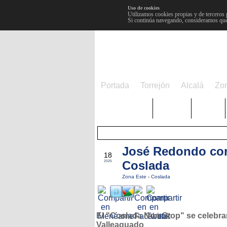
Uso de cookies
Utilizamos cookies propias y de terceros 
Si continúa navegando, consideramos que
Portada
Torrejón
Alcalá
Zo
TRENDING
Púnica
Metro
José Redondo cor
OCT
18
Coslada
2025
Zona Este
-
Coslada
El "Coslada Non Stop" se celebra
Valleaguado