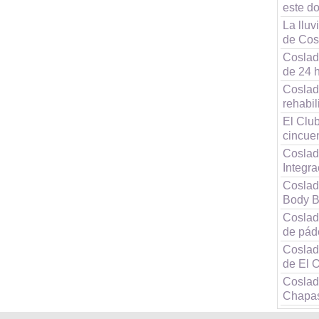
este d
La lluv
de Cos
Coslada
de 24 
Coslad
rehabil
El Clu
cincue
Coslad
Integra
Coslad
Body B
Coslad
de pád
Coslad
de El O
Coslad
Chapa