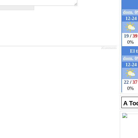
JComments
A To