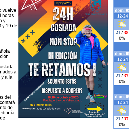
o vuelve
4 horas
a y
8 y 19 de
añola
ación
oslada.
inados a
y a la
as del
 contará
nto de
ediodía
 de