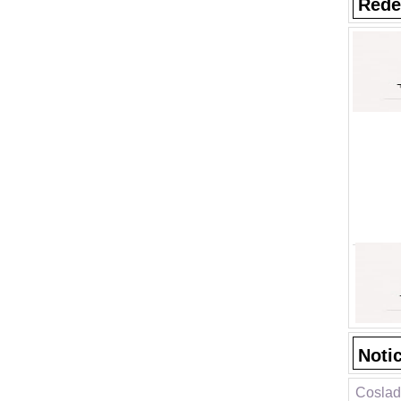
Rede
Noti
Coslad