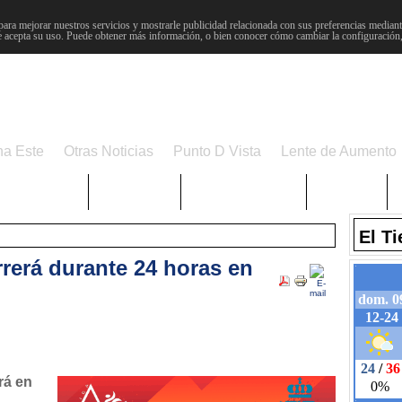
para mejorar nuestros servicios y mostrarle publicidad relacionada con sus preferencias mediante
 acepta su uso. Puede obtener más información, o bien conocer cómo cambiar la configuración
na Este
Otras Noticias
Punto D Vista
Lente de Aumento
Choniblog
MetroEste
Semana Santa
Sucesos
El T
rerá durante 24 horas en
rá en