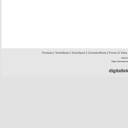
Portada
|
TorreNews
|
TorreSport
|
CorredorNews
|
Punto D Vista
©2010 El 
Página Optimizada par
digitalt