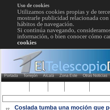
Uso de cookies
Utilizamos cookies propias y de terce
mostrarle publicidad relacionada con 
hábitos de navegación.
Si continúa navegando, consideramos
información, o bien conocer cómo cam
cookies
Portada
Torrejón
Alcalá
Zona Este
Otras Noticias
TRENDING
Púnica
Metro
Choniblog
MetroEst
Coslada tumba una moción que p
MAY
27