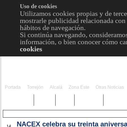
Uso de cookies
Utilizamos cookies propias y de terce
mostrarle publicidad relacionada con 
hábitos de navegación.
Si continúa navegando, consideramos
información, o bien conocer cómo cam
cookies
Portada
Torrejón
Alcalá
Zona Este
Otras Noticias
TRENDING
Púnica
Metro
Choniblog
MetroEst
NACEX celebra su treinta aniversa
ABR
14