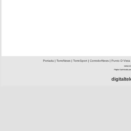
Portada
|
TorreNews
|
TorreSport
|
CorredorNews
|
Punto D Vista
©2010 El 
Página Optimizada par
digitalt