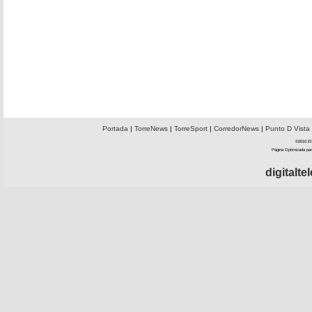
Portada
|
TorreNews
|
TorreSport
|
CorredorNews
|
Punto D Vista
©2010 El 
Página Optimizada par
digitalt