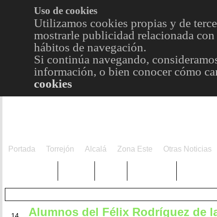
Uso de cookies
Utilizamos cookies propias y de terce
mostrarle publicidad relacionada con 
hábitos de navegación.
Si continúa navegando, consideramos
información, o bien conocer cómo cam
cookies
Portada
Torrejón
Alcalá
Zona Este
Otras Noticias
TRENDING
Púnica
Metro
Choniblog
MetroEst
Alumnos del Félix Rodríguez de l
ABR
14