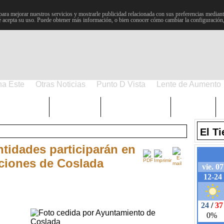
para mejorar nuestros servicios y mostrarle publicidad relacionada con sus preferencias mediante
 acepta su uso. Puede obtener más información, o bien conocer cómo cambiar la configuración
na Este
Otras Noticias
Punto D Vista
Lente de Aumento
Choniblog
MetroEste
Semana Santa
Sucesos
El T
tidades participarán en
aciones de Coslada