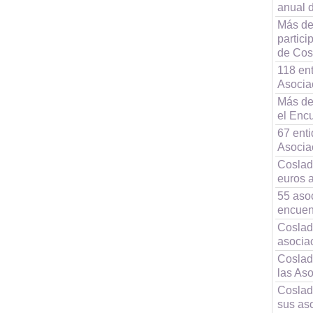
anual 
Más de
partici
de Cos
118 ent
Asocia
Más de
el Enc
67 enti
Asocia
Coslad
euros 
55 asoc
encuen
Coslad
asocia
Coslad
las As
Coslad
sus as