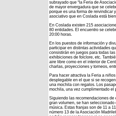
subrayado que “la Feria de Asociaci
de mayor envergadura que se celebra
porque es una forma de reivindicar y 
asociativo que en Coslada está bien
En Coslada existen 215 asociaciones
80 entidades. El encuentro se celebr
20:00 horas.
En los puestos de información y div
participar en distintas actividades 
consistirán en juegos para todas la
exhibiciones de folclore, etc. Tambi
aire libre como en el interior de Ce
charlas, proyecciones y torneos, ent
Para hacer atractiva la Feria a niñ
desplegable en el que si se recogen
una mochila con regalos. Los pasapor
mochila, una vez cumplimentado el p
Siguiendo las recomendaciones de c
gran volumen, se han seleccionado d
música. Estas franjas son de 11 a 1
número 13 de la Asociación Madrileña