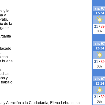
, y la
na y
rato,
ño de la
gar el
rgarita
stacado
e
o con
na buena
s
muchas
abo y
 trabajo
a y Atención a la Ciudadanía, Elena Lebrato, ha