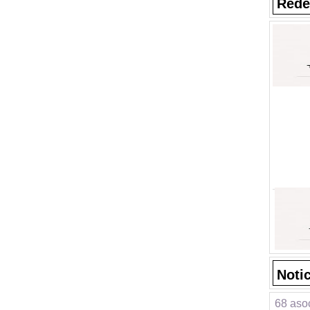
Rede
Noti
68 asoc