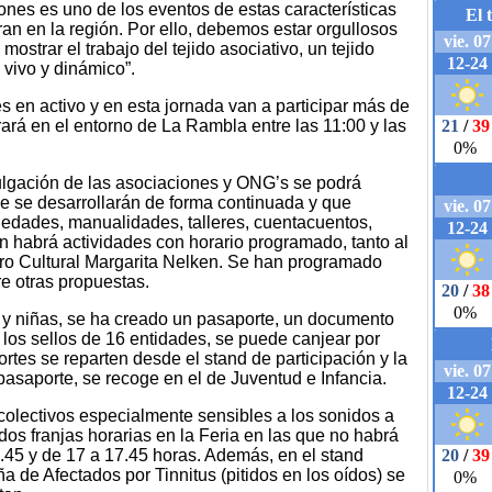
ones es uno de los eventos de estas características
n en la región. Por ello, debemos estar orgullosos
mostrar el trabajo del tejido asociativo, un tejido
 vivo y dinámico”.
 en activo y en esta jornada van a participar más de
ará en el entorno de La Rambla entre las 11:00 y las
ulgación de las asociaciones y ONG’s se podrá
que se desarrollarán de forma continuada y que
s edades, manualidades, talleres, cuentacuentos,
én habrá actividades con horario programado, tanto al
ntro Cultural Margarita Nelken. Se han programado
re otras propuestas.
os y niñas, se ha creado un pasaporte, un documento
 los sellos de 16 entidades, se puede canjear por
tes se reparten desde el stand de participación y la
asaporte, se recoge en el de Juventud e Infancia.
olectivos especialmente sensibles a los sonidos a
os franjas horarias en la Feria en las que no habrá
1.45 y de 17 a 17.45 horas. Además, en el stand
 de Afectados por Tinnitus (pitidos en los oídos) se