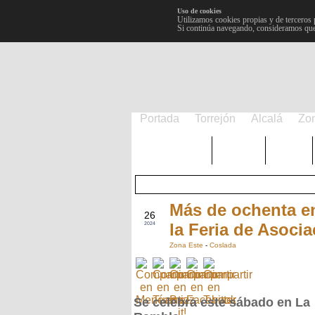
Uso de cookies
Utilizamos cookies propias y de terceros 
Si continúa navegando, consideramos que
Portada
Torrejón
Alcalá
Zo
TRENDING
Púnica
Metro
Más de ochenta en
SEP
26
la Feria de Asoci
2024
Zona Este
-
Coslada
Se celebra este sábado en La