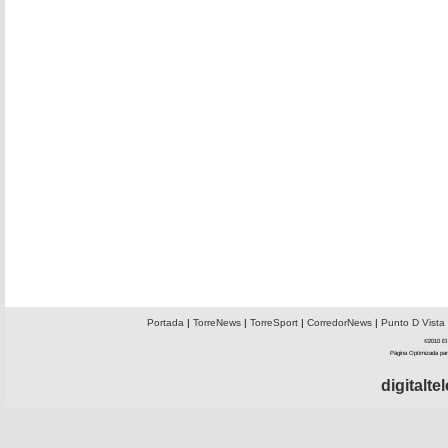
Portada
|
TorreNews
|
TorreSport
|
CorredorNews
|
Punto D Vista
©2010 El 
Página Optimizada par
digitalt