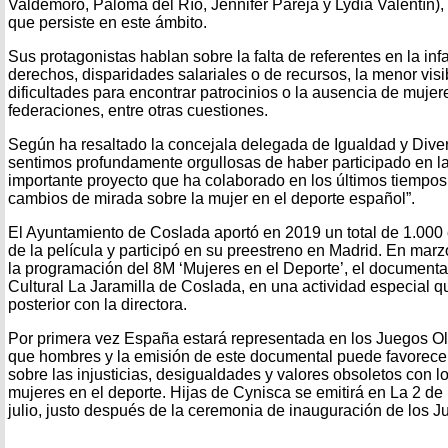
Valdemoro, Paloma del Río, Jennifer Pareja y Lydia Valentín), 
que persiste en este ámbito.
Sus protagonistas hablan sobre la falta de referentes en la inf
derechos, disparidades salariales o de recursos, la menor visi
dificultades para encontrar patrocinios o la ausencia de mujer
federaciones, entre otras cuestiones.
Según ha resaltado la concejala delegada de Igualdad y Diver
sentimos profundamente orgullosas de haber participado en la
importante proyecto que ha colaborado en los últimos tiempos
cambios de mirada sobre la mujer en el deporte español”.
El Ayuntamiento de Coslada aportó en 2019 un total de 1.000 
de la película y participó en su preestreno en Madrid. En mar
la programación del 8M ‘Mujeres en el Deporte’, el documenta
Cultural La Jaramilla de Coslada, en una actividad especial q
posterior con la directora.
Por primera vez España estará representada en los Juegos O
que hombres y la emisión de este documental puede favorecer
sobre las injusticias, desigualdades y valores obsoletos con l
mujeres en el deporte. Hijas de Cynisca se emitirá en La 2 d
julio, justo después de la ceremonia de inauguración de los J