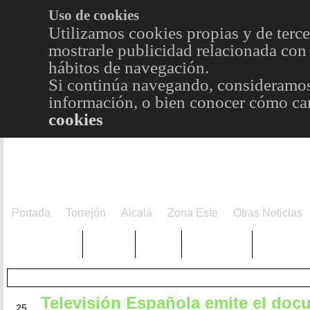
Uso de cookies
Utilizamos cookies propias y de terce
mostrarle publicidad relacionada con 
hábitos de navegación.
Si continúa navegando, consideramos
información, o bien conocer cómo cam
cookies
Portada
Torrejón
Alcalá
Zona Este
Otras Noticias
TRENDING
Púnica
Metro
Choniblog
MetroEst
Televisión Española emite el doc
JUL
25