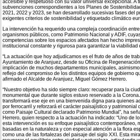
accesible y respetuoso con su valor universal excepcional. A t
subvenciones correspondientes a los Planes de Sostenibilidad
2021, 2022 y 2023, se han desarrollado sucesivas fases del 
exigentes criterios de sostenibilidad y etiquetado climático eu
La intervención ha requerido una compleja coordinación entre
organismos públicos, como Patrimonio Nacional y ADIF, cuyas 
competencias sobre los espacios afectados han hecho impres
institucional constante y rigurosa para garantizar la viabilidad 
“La actuación que hoy adjudicamos es el fruto de años de trab
Ayuntamiento de Aranjuez, desde su Oficina de Regeneración
implicación de muchos departamentos municipales, asimismo,
reflejo del compromiso de los distintos equipos de gobierno q
afirmado el Alcalde de Aranjuez, Miguel Gómez Herrero.
“Nuestro objetivo ha sido siempre claro: recuperar para la ci
monumental que durante siglos estuvo reservado a la Corona.
transformará ese eje en una bienvenida digna para quienes a
por ferrocarril y reforzará el carácter paisajístico y patrimonia
como Paisaje Cultural declarado Patrimonio Mundial”, ha se
Herrero, quien respecto a la actuación ha indicado: “Uno de lo
esta intervención es su enfoque paisajístico contemporáneo, 
basadas en la naturaleza y con especial atención a la flora e
como una de las fortalezas del paisaje del siglo XXI. Esta mir