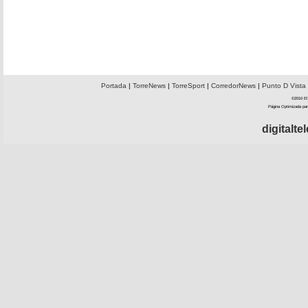
Portada
|
TorreNews
|
TorreSport
|
CorredorNews
|
Punto D Vista
©2010 El 
Página Optimizada par
digitalt