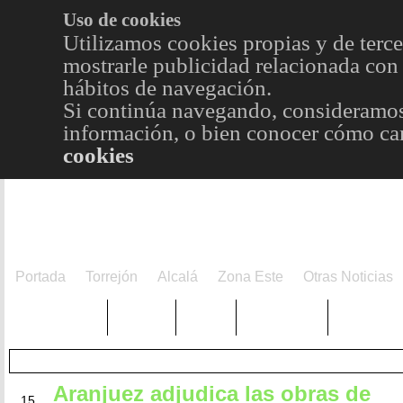
Uso de cookies
Utilizamos cookies propias y de terce
mostrarle publicidad relacionada con 
hábitos de navegación.
Si continúa navegando, consideramos
información, o bien conocer cómo cam
cookies
Portada
Torrejón
Alcalá
Zona Este
Otras Noticias
TRENDING
Púnica
Metro
Choniblog
MetroEst
Aranjuez adjudica las obras de
JUN
15