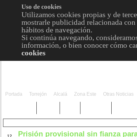
Uso de cookies
Utilizamos cookies propias y de terce
mostrarle publicidad relacionada con 
hábitos de navegación.
Si continúa navegando, consideramos
información, o bien conocer cómo cam
cookies
Portada
Torrejón
Alcalá
Zona Este
Otras Noticias
TRENDING
Púnica
Metro
Choniblog
MetroEst
Prisión provisional sin fianza par
SEP
12