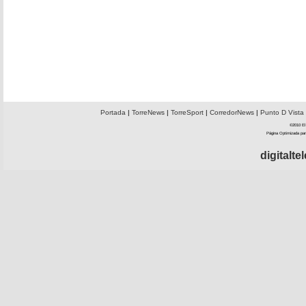
Portada
|
TorreNews
|
TorreSport
|
CorredorNews
|
Punto D Vista
©2010 El 
Página Optimizada par
digitalt